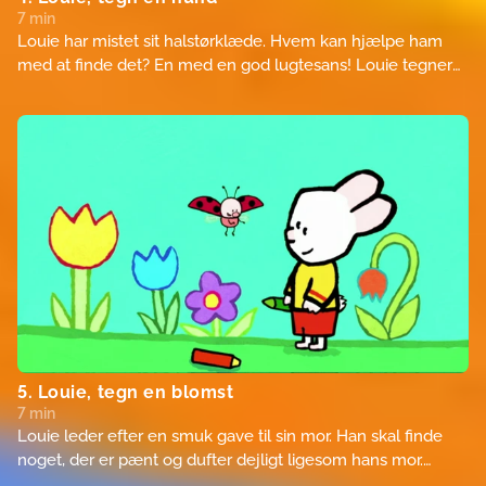
7 min
Louie har mistet sit halstørklæde. Hvem kan hjælpe ham
med at finde det? En med en god lugtesans! Louie tegner
en hund. Inden den finder Louies halstørklæde, finder den
alle mulige ting, som Louie har mistet! Louie er et
rodehoved!
5. Louie, tegn en blomst
7 min
Louie leder efter en smuk gave til sin mor. Han skal finde
noget, der er pænt og dufter dejligt ligesom hans mor.
Louie tegner nogle blomster, men de er for smukke til at