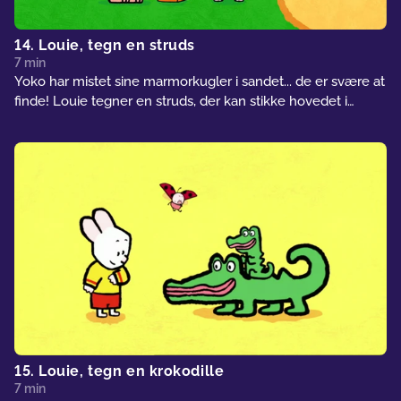
14. Louie, tegn en struds
7 min
Yoko har mistet sine marmorkugler i sandet... de er svære at
finde! Louie tegner en struds, der kan stikke hovedet i
sandet. Den kan nemt finde Yokos marmorkugler. Men for
at få strudsen til at gemme hovedet i sandet, så er de nødt
til at skræmme den…
15. Louie, tegn en krokodille
7 min