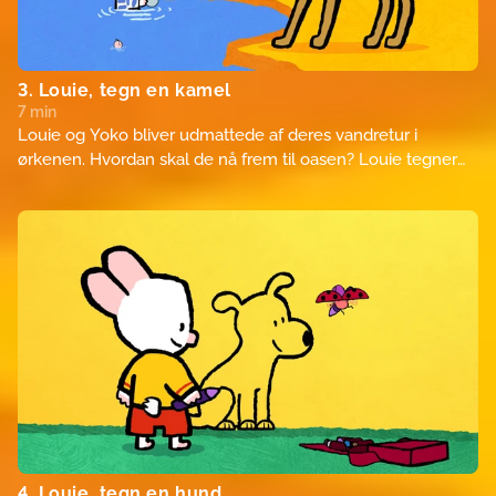
3. Louie, tegn en kamel
7 min
Louie og Yoko bliver udmattede af deres vandretur i
ørkenen. Hvordan skal de nå frem til oasen? Louie tegner
en kamel, som giver dem en ridetur til oasen. Det friske
vand er så dejligt!
4. Louie, tegn en hund