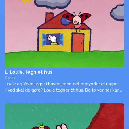
1. Louie, tegn et hus
7 min
Louie og Yoko leger i haven, men det begynder at regne.
Hvad skal de gøre? Louie tegner et hus. De to venner kan
søge ly, men så snart solen skinner igen, vil de ud at lege i
haven.