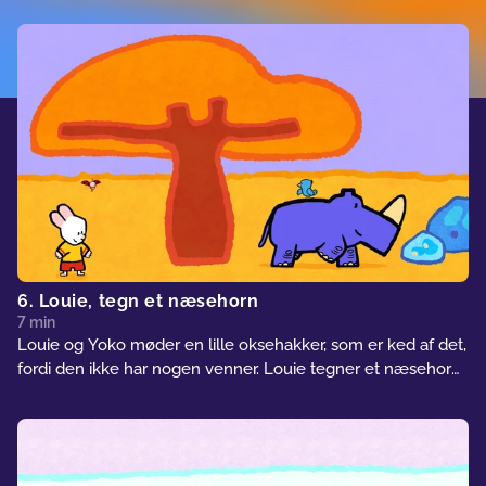
blive plukket. Louie henter sin mor, så hun kan beundre det
smukke blomsterbed, han har lavet.
6. Louie, tegn et næsehorn
7 min
Louie og Yoko møder en lille oksehakker, som er ked af det,
fordi den ikke har nogen venner. Louie tegner et næsehorn.
Oksehakkeren elsker at spise parasitter på næsehornets ryg,
og næsehornet bliver meget glad. De to dyr bliver bedste
venner!