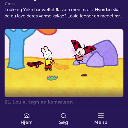
7 min
Louie og Yoko har væltet flasken med mælk. Hvordan skal
de nu lave deres varme kakao? Louie tegner en meget rar
ko, som lader dem malke den, så de kan få noget mælk.
Mums! Frisk mælk smager endnu bedre!
21. Louie, tegn en kamæleon
7 min
Yoko og Louie leger gemmeleg, men Yoko bliver ved med
at finde Louie! Det er for nemt! Louie tegner en kamæleon,
Hjem
Søg
Menu
som kan lege gemmeleg med Yoko. Men denne gang kan