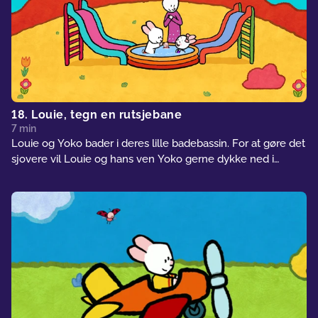
18. Louie, tegn en rutsjebane
7 min
Louie og Yoko bader i deres lille badebassin. For at gøre det
sjovere vil Louie og hans ven Yoko gerne dykke ned i
vandet. Hvordan kan de gøre det? Louie tegner en
rutsjebane. Jubi, plask! Det er så sjovt, at Louies lillesøster
Sophie også vil med i badebassinet!