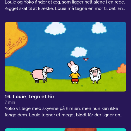
Louie og Yoko finder et æg, som ligger helt alene i en rede.
Ægget skal til at klække. Louie må tegne en mor til det. En
høne? Nej! Louie tegner en krokodille. Ja, det er et
temmelig specielt æg, Louie og Yoko har fundet!
16. Louie, tegn et får
7 min
Yoko vil lege med skyerne på himlen, men hun kan ikke
fange dem. Louie tegner et meget blødt får, der ligner en
sky. Men fåret vil ikke lade nogen klappe det. Det har for
travlt med at beskytte sin smukke uld...