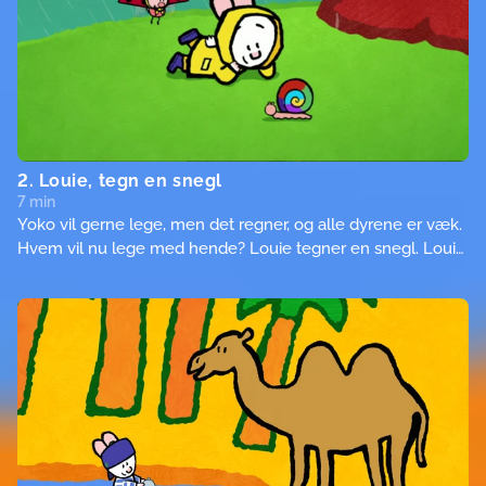
2. Louie, tegn en snegl
7 min
Yoko vil gerne lege, men det regner, og alle dyrene er væk.
Hvem vil nu lege med hende? Louie tegner en snegl. Louie
og Yoko leger gemmeleg, men bliver overrasket af sneglen.
Den er så langsom til at finde dem, at de to venner falder i
søvn!