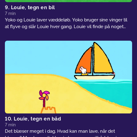
9. Louie, tegn en bil
7 min
Yoko og Louie laver væddeløb. Yoko bruger sine vinger til
at flyve og slår Louie hver gang. Louie vil finde på noget
hurtigere og tegner en bil. Louie kører i sin bil, og det lykkes
ham at vinde et væddeløb. Han tegner en bil mere til sin
ven, så de kan køre om kap og konkurrere på lige vilkår!
10. Louie, tegn en båd
7 min
Det blæser meget i dag. Hvad kan man lave, når det