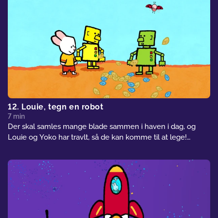
12. Louie, tegn en robot
7 min
Der skal samles mange blade sammen i haven i dag, og
Louie og Yoko har travlt, så de kan komme til at lege!
Hvordan kan de blive hurtigere færdig? Louie tegner en
robot, som skal hjælpe dem med at samle alle bladene
sammen. Det er en god idé, men robotten vil også gerne
lege!