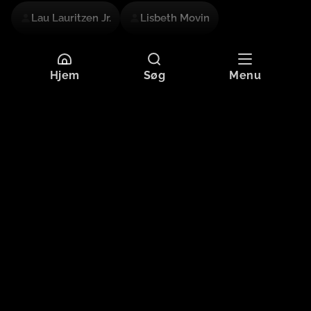
Lau Lauritzen Jr.
Lisbeth Movin
Mere information
Hjem
Søg
Menu
Sprog
Dansk
Undertekster
Dansk
Originaltitel
MIN KONE FRA PARIS
Format
HD
Aldersgrænse
Tilladt for alle