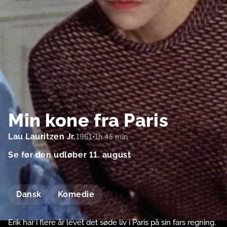
Min kone fra Paris
Lau Lauritzen Jr.
1961
1h 45 min
Se før den udløber
11. august
Dansk
Komedie
Erik har i flere år levet det søde liv i Paris på sin fars regning.