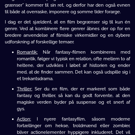
grænser” kommer til sin ret, og derfor har den også evnen
til både at overraske, imponere og somme tider forarge.
I dag er det sjældent, at en film begrænser sig til kun én
genre. Ved at kombinere flere genrer åbnes der op for en
bredere anvendelse af filmiske virkemidler og en dybere
udforskning af forskellige temaer.
Romantik:
Når fantasy-filmen kombineres med
romantik, følger vi typisk en relation, ofte mellem to af
heltene, der udvikles i løbet af historien og ender
med, at de finder sammen. Det kan også udspille sig i
et trekantsdrama.
Thriller:
Ser du en film, der er markeret som både
fantasy og thriller, så kan du godt forvente, at den
magiske verden byder på suspense og et snert af
gys.
Action:
I nyere fantasyfilm, såsom moderne
fortællinger om hekse, troldmænd eller zombier,
bliver actionelementer hyppigere inkluderet. Det vil