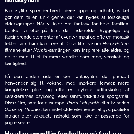
Fantasyfilm spænder bredt i deres appel og indhold, hvilket
gør dem til en unik genre, der kan nydes af forskellige
aldersgrupper. Når vi taler om fantasy for hele familien,
tænker vi ofte på film, der indeholder hyggelige og
fascinerende elementer af eventyr, magi og ofte en moralsk
lektie, som børn kan lære af. Disse film, såsom
Harry Potter
-
filmene eller
Narnia
-samlingen kan inspirere alle aldre, og
de er med til at fremme værdier som mod, venskab og
kærlighed.
På den anden side er der fantasyfilm, der primært
henvender sig til voksne, med mørkere temaer, mere
komplekse plots og ofte en dybere udforskning af
karakterernes psykologi eller samfundskritiske spørgsmål.
Disse film, som for eksempel
Pan's Labyrinth
eller tv-serien
Game of Thrones
, kan indeholde elementer af gys, politiske
intriger eller seksuelt indhold, som ikke er passende for
yngre seere.
Hvad er egentlig forskellen på fantasy