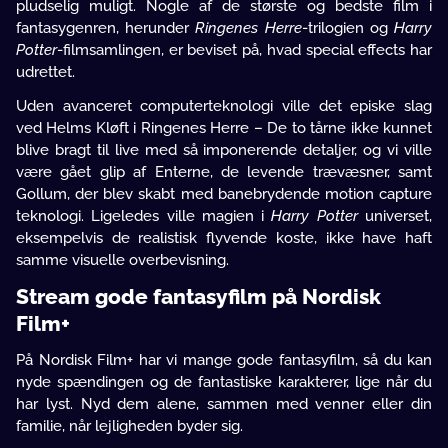
pludselig muligt. Nogle af de største og bedste film i
fantasygenren, herunder
Ringenes Herre
-trilogien og
Harry
Potter
-filmsamlingen, er beviset på, hvad special effects har
udrettet.
Uden avanceret computerteknologi ville det episke slag
ved Helms Kløft i Ringenes Herre – De to tårne ikke kunnet
blive bragt til live med så imponerende detaljer, og vi ville
være gået glip af Enterne, de levende trævæsner, samt
Gollum, der blev skabt med banebrydende motion capture
teknologi. Ligeledes ville magien i
Harry Potter
universet,
eksempelvis de realistisk flyvende koste, ikke have haft
samme visuelle overbevisning.
Stream gode fantasyfilm på Nordisk
Film+
På Nordisk Film+ har vi mange gode fantasyfilm, så du kan
nyde spændingen og de fantastiske karakterer, lige når du
har lyst. Nyd dem alene, sammen med venner eller din
familie, når lejligheden byder sig.