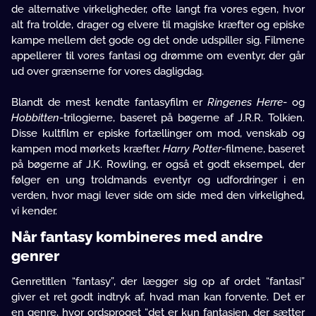
de alternative virkeligheder, ofte langt fra vores egen, hvor
alt fra trolde, drager og elvere til magiske kræfter og episke
kampe mellem det gode og det onde udspiller sig. Filmene
appellerer til vores fantasi og drømme om eventyr, der går
ud over grænserne for vores dagligdag.
Blandt de mest kendte fantasyfilm er
Ringenes Herre
- og
Hobbitten
-trilogierne, baseret på bøgerne af J.R.R. Tolkien.
Disse kultfilm er episke fortællinger om mod, venskab og
kampen mod mørkets kræfter.
Harry Potter
-filmene, baseret
på bøgerne af J.K. Rowling, er også et godt eksempel, der
følger en ung troldmands eventyr og udfordringer i en
verden, hvor magi lever side om side med den virkelighed,
vi kender.
Når fantasy kombineres med andre
genrer
Genretitlen “fantasy”, der lægger sig op af ordet “fantasi”
giver et ret godt indtryk af, hvad man kan forvente. Det er
en genre, hvor ordsproget “det er kun fantasien, der sætter