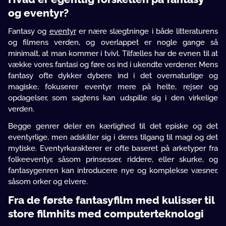
og eventyr?
Fantasy og
eventyr
er nære slægtninge i både litteraturens
og filmens verden, og overlappet er nogle gange så
minimalt, at man kommer i tvivl. Tilfælles har de evnen til at
vække vores fantasi og føre os ind i ukendte verdener. Mens
fantasy ofte dykker dybere ind i det overnaturlige og
magiske, fokuserer eventyr mere på helte, rejser og
opdagelser, som sagtens kan udspille sig i den virkelige
verden.
Begge genrer deler en kærlighed til det episke og det
eventyrlige, men adskiller sig i deres tilgang til magi og det
mytiske. Eventyrkarakterer er ofte baseret på arketyper fra
folkeeventyr, såsom prinsesser, riddere, eller skurke, og
fantasygenren kan introducere nye og komplekse væsner,
såsom orker og elvere.
Fra de første fantasyfilm med kulisser til
store filmhits med computerteknologi