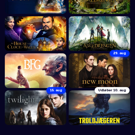
29. aug
15. aug
Udløber
10. aug