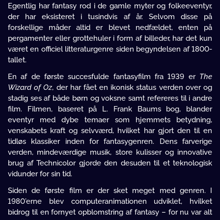
Egentlig har fantasy rod i de gamle myter og folkeeventyr,
der har eksisteret i tusindvis af år. Selvom disse på
forskellige måder altid er blevet nedfældet, enten på
pergamenter eller grottehuler i form af billeder, har det kun
været en officiel litteraturgenre siden begyndelsen af 1800-
tallet.
En af de første succesfulde fantasyfilm fra 1939 er
The
Wizard of Oz
, der har fået en ikonisk status verden over og
stadig ses af både børn og voksne samt refereres til i andre
film. Filmen, baseret på L. Frank Baums bog, blander
eventyr med dybe temaer som hjemmets betydning,
venskabets kraft og selvværd, hvilket har gjort den til en
tidløs klassiker inden for fantasygenren. Dens farverige
verden, mindeværdige musik, store kulisser og innovative
brug af Technicolor gjorde den desuden til et teknologisk
vidunder for sin tid.
Siden de første film er der sket meget med genren. I
1980’erne blev computeranimationen udviklet, hvilket
bidrog til en fornyet opblomstring af fantasy – for nu var alt