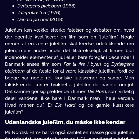
Dyrlægens plejebørn
(1968)
Julefrokosten
(1976)
Den tid på året
(2018)
Julefilm kan vække stærke følelser og debatter om, hvad
der egentlig kvalificerer en film som en "julefilm". Nogle
mener, at en ægte julefilm skal kredse udelukkende om
julen, mens andre finder det tilstrækkeligt, at filmen blot
indeholder elementer af jul eller bare foregår i december. I
Danmark anses film som
Far til fire i byen
og
Dyrlægens
plejebørn
af de fleste for at være klassiske julefilm, fordi de
begge har nogle ret ikoniske julescener og sange. Men
faktisk er det kun en brøkdel af julefilm, der handler om jul.
Det samme gør sig gældende i filmen
Die Hard
, som virkelig
deler vandene, ikke bare i Danmark men i hele verden.
Hvad mener du? Er
Die Hard
og de gamle klassikere
julefilm?
Udenlandske julefilm, du måske ikke kender
På Nordisk Film+ har vi også samlet en masse gode julefilm