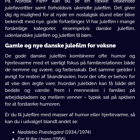
På Nordisk Film+ kan du se en række velkendte
julefavoritter samt forholdsvis ukendte julefilm. Det giver
dig rig mulighed for at nyde en nostalgisk stund eller blive
bekendt med nye, gode fortællinger. Vi har julefilm i mange
forskellige kategorier, eksempelvis danske julefilm,
udenlandske julefilm og julefilm til børn.
Gamle og nye danske julefilm for voksne
De gode danske julefilm kombinerer ofte humor og
hjertevarme med et særligt fokus på familierelationer, både
de nemme og svære, og fællesskab. Det samme gælder i
øvrigt for resten af Skandinavien, hvor der ofte er behov for
at vise den ægte vare; hvordan juletiden kan få både det
bedste og værste frem i mennesker, i familier, på
arbejdspladsen og mellem venner – typisk sat på spidsen
for at forstærke humoren.
Er du til julefilm med masser af humor eller hjertevarme, så
kan du i udvalget blandt andet se:
Nøddebo Præstegård
(1934/1974)
Far til fire i byen
(1956)