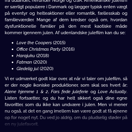
fra udlandet, herunder Norge og USA. Amerikanske julefilm
er særligt populære i Danmark og lægger typisk enten vægt
på eventyr og helteaktioner eller romantik, fællesskab og
familieværdier. Mange af dem kredser også om, hvordan
dysfunktionelle familier på den mest kaotiske måde
kommer igennem julen. Af udenlandske julefilm kan du se:
Love the Coopers
(2015)
Office Christmas Party
(2016)
Harajuku
(2018)
Fatman
(2020)
Gledelig
jul
(2020)
Vi er udmærket godt klar over, at når vi taler om julefilm, så
er der nogle ikoniske produktioner, som skal ses hvert år;
Alene hjemme 1 & 2
,
Fars fede juleferie
og
Love Actually
.
Listen fortsætter, og du har helt sikkert også dine egne
favoritter, som du ikke kan undvære i julen. Men vi mener
nu også, at det en gang imellem kan være godt at få øjnene
op for noget nyt. Du ved jo aldrig, om du pludselig støder på
en ny julefavorit.