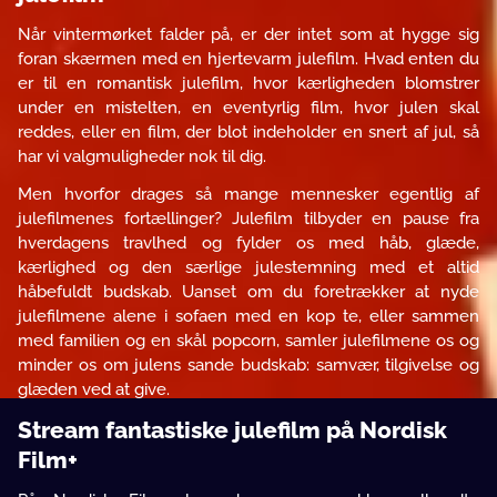
Når vintermørket falder på, er der intet som at hygge sig
foran skærmen med en hjertevarm julefilm. Hvad enten du
er til en romantisk julefilm, hvor kærligheden blomstrer
under en mistelten, en eventyrlig film, hvor julen skal
reddes, eller en film, der blot indeholder en snert af jul, så
har vi valgmuligheder nok til dig.
Men hvorfor drages så mange mennesker egentlig af
julefilmenes fortællinger? Julefilm tilbyder en pause fra
hverdagens travlhed og fylder os med håb, glæde,
kærlighed og den særlige julestemning med et altid
håbefuldt budskab. Uanset om du foretrækker at nyde
julefilmene alene i sofaen med en kop te, eller sammen
med familien og en skål popcorn, samler julefilmene os og
minder os om julens sande budskab: samvær, tilgivelse og
glæden ved at give.
Stream fantastiske julefilm på Nordisk
Film+