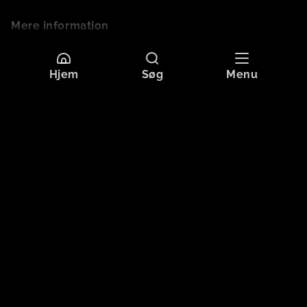
Mere information
Sprog
Dansk
Hjem
Søg
Menu
Originaltitel
VORES 4DE FAR
Format
SD
Aldersgrænse
Tilladt for alle