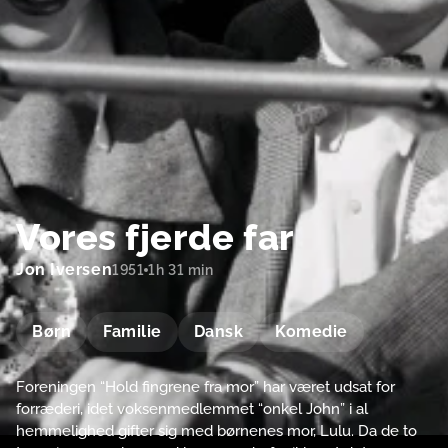
Vores fjerde far
Jon Iversen
1951
1h 31 min
Børn
Familie
Dansk
Komedie
Foreningen “Hold fingrene fra mor” har været udsat for
forræderi, idet voksenmedlemmet “onkel John” i al
hemmelighed gifter sig med børnenes mor, Lulu. Da de to