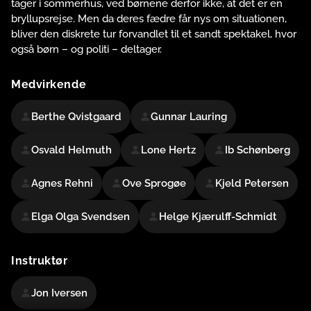
tager i sommerhus, ved børnene derfor ikke, at det er en
bryllupsrejse. Men da deres fædre får nys om situationen,
bliver den diskrete tur forvandlet til et sandt spektakel, hvor
også børn – og politi – deltager.
Medvirkende
Berthe Qvistgaard
Gunnar Lauring
Osvald Helmuth
Lone Hertz
Ib Schønberg
Agnes Rehni
Ove Sprogøe
Kjeld Petersen
Elga Olga Svendsen
Helge Kjærulff-Schmidt
Instruktør
Jon Iversen