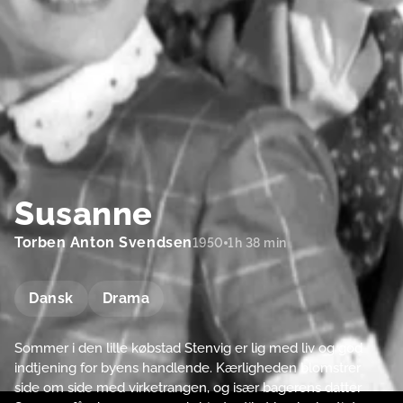
Susanne
Torben Anton Svendsen
1950
1h 38 min
Dansk
Drama
Sommer i den lille købstad Stenvig er lig med liv og god
indtjening for byens handlende. Kærligheden blomstrer
side om side med virketrangen, og især bagerens datter