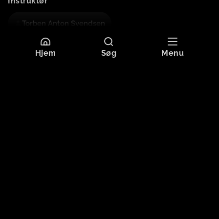
Instruktør
Torben Anton Svendsen
Hjem
Søg
Menu
Mere information
Sprog
Dansk
Originaltitel
SUSANNE
Format
SD
Aldersgrænse
Tilladt for alle