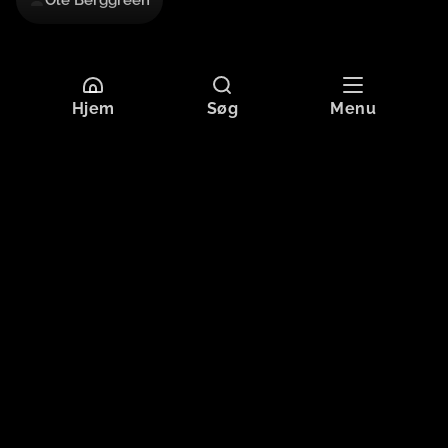
Ole Berggreen
Mere information
Hjem
Søg
Menu
Sprog
Dansk
Undertekster
Dansk
Originaltitel
EVENTYRREJSEN
Format
HD
Aldersgrænse
Tilladt for alle