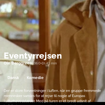
Eventyrrejsen
Ole Berggreen
1960
1h 41 min
Dansk
Komedie
Der er store forventninger i luften, når en gruppe fremmede
mennesker samles for at rejse til nogle af Europas
kulturhovedstæder. Med på turen er et bredt udsnit af