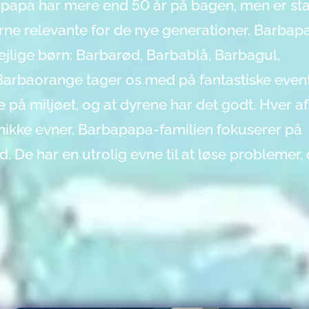
bapapa har mere end 50 år på bagen, men er st
gerne relevante for de nye generationer. Barbap
jlige børn: Barbarød, Barbablå, Barbagul,
Barbaorange tager os med på fantastiske even
e på miljøet, og at dyrene har det godt. Hver 
nikke evner. Barbapapa-familien fokuserer på
De har en utrolig evne til at løse problemer, 