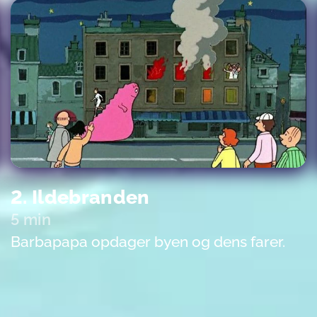
2. Ildebranden
5 min
Barbapapa opdager byen og dens farer.