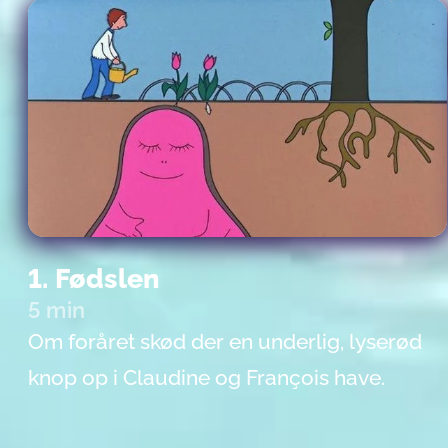
1. Fødslen
5 min
Om foråret skød der en underlig, lyserød
knop op i Claudine og François have.