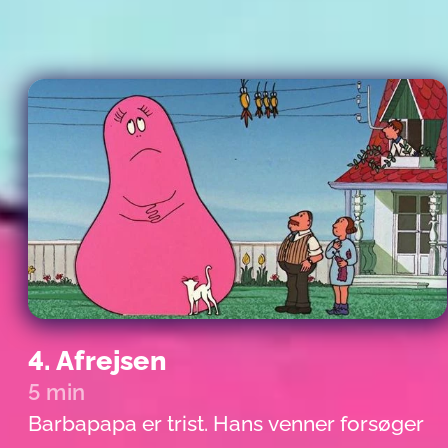
4. Afrejsen
5 min
Barbapapa er trist. Hans venner forsøger