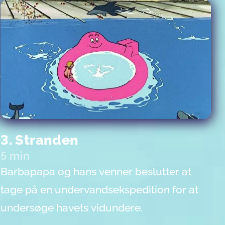
3. Stranden
5 min
Barbapapa og hans venner beslutter at
tage på en undervandsekspedition for at
undersøge havets vidundere.