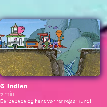
6. Indien
5 min
Barbapapa og hans venner rejser rundt i