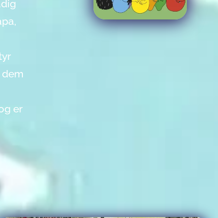
adig
apa,
tyr
af dem
og er