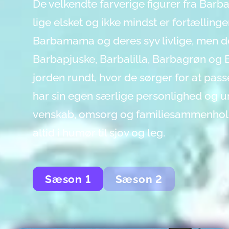
De velkendte farverige figurer fra Bar
lige elsket og ikke mindst er fortællin
Barbamama og deres syv livlige, men de
Barbapjuske, Barbalilla, Barbagrøn og 
jorden rundt, hvor de sørger for at pass
har sin egen særlige personlighed og u
venskab, omsorg og familiesammenhold. 
altid i humør til sjov og leg.
Sæson
1
Sæson
2