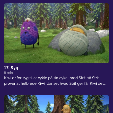
17. Syg
5 min
Kiwi er for syg til at cykle på sin cykel med Strit, så Strit
prøver at helbrede Kiwi. Uanset hvad Strit gør, får Kiwi det
enten for varmt eller for koldt. Pludselig laver Kiwi et stort
nys, som helbreder ham... men nu er Strit syg.