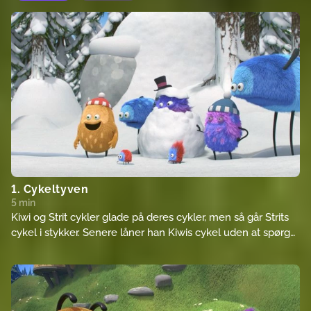
1. Cykeltyven
5 min
Kiwi og Strit cykler glade på deres cykler, men så går Strits
cykel i stykker. Senere låner han Kiwis cykel uden at spørge
om lov, men pludselig ødelægger Strit også Kiwis cykel. Strit
prøver at reparere den, men gør det kun værre. Heldigvis
løser Kiwi problemet ved at forvandle de to cykler til en
tandemcykel.