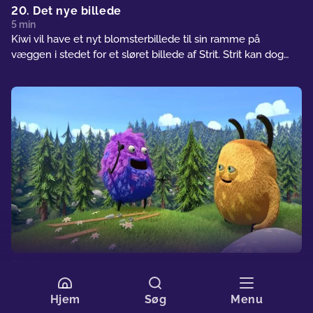
20. Det nye billede
5 min
Kiwi vil have et nyt blomsterbillede til sin ramme på
væggen i stedet for et sløret billede af Strit. Strit kan dog
ikke forstå, hvorfor han ikke længere skal være med på
billedet.
21. Skihop
5 min
Strit bygger en skihop-platform på en bakke. Med Kiwis
Hjem
Søg
Menu
hjælp får han den til at fungere uden sne. Nu skal Strit bare