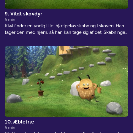
9. Vildt skovdyr
5 min
Kiwi finder en yndig lille, hjælpeløs skabning i skoven. Han
tager den med hjem, så han kan tage sig af det. Skabningen
viser sig dog ikke at være så uskyldig alligevel. Hver gang
Kiwi vender ryggen til, begynder den at ødelægge ting. Strit
får skylden – lige indtil Kiwi er alene med den lille skabning.
10. Æbletræ
5 min