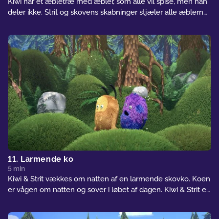
Kiwi har et æbletræ med æbler, som alle vil spise, men han
deler ikke. Strit og skovens skabninger stjæler alle æblerne,
og nu er alle nødt til at lære at dele, før de kan løse
situationen.
11. Larmende ko
5 min
Kiwi & Strit vækkes om natten af en larmende skovko. Koen
er vågen om natten og sover i løbet af dagen. Kiwi & Strit er
nødt til, at få koen til at vende sig af med denne vane, så de
igen kan sove om natten.