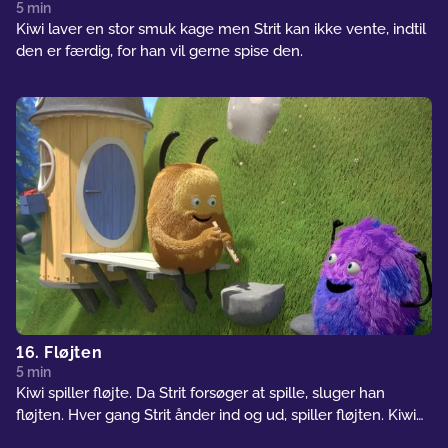
5 min
Kiwi laver en stor smuk kage men Strit kan ikke vente, indtil
den er færdig, for han vil gerne spise den.
16. Fløjten
5 min
Kiwi spiller fløjte. Da Strit forsøger at spille, sluger han
fløjten. Hver gang Strit ånder ind og ud, spiller fløjten. Kiwi
vil have sin fløjte tilbage, men Strit elsker sin nye fløjtelyd.