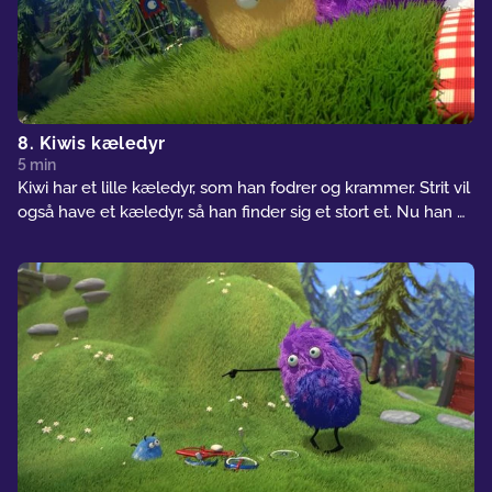
8. Kiwis kæledyr
5 min
Kiwi har et lille kæledyr, som han fodrer og krammer. Strit vil
også have et kæledyr, så han finder sig et stort et. Nu han er
glad – lige indtil Strits kæledyr sluger Kiwis kæledyr. For at
få kæledyret ud, skal Strit også sluges. Strit redder Kiwis
kæledyr og sætter det store kæledyr fri. Derefter begynder
de sammen at fodre det lille kæledyr.