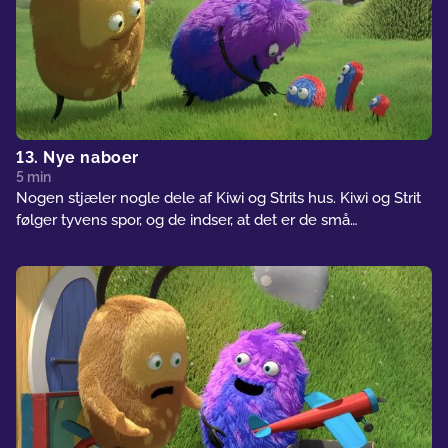
13. Nye naboer
5 min
Nogen stjæler nogle dele af Kiwi og Strits hus. Kiwi og Strit
følger tyvens spor, og de indser, at det er de små
skovvæsner, som stjæler af deres hus. Strit beslutter at
bygge et helt nyt hus til skovens skabninger, så de ikke
længere stjæler fra Kiwi og Strits hus.