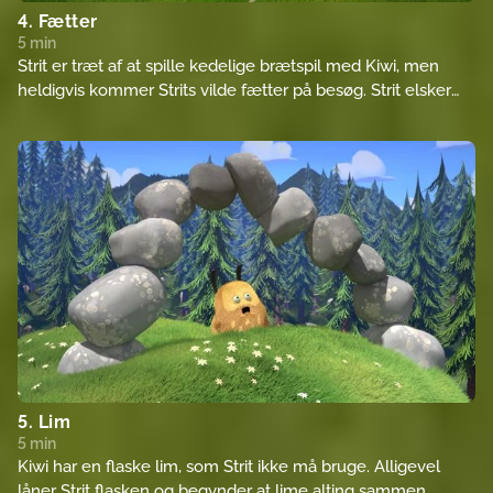
4. Fætter
5 min
Strit er træt af at spille kedelige brætspil med Kiwi, men
heldigvis kommer Strits vilde fætter på besøg. Strit elsker
sin fætters sjove ideer. Men pludselig er alt ude af kontrol,
og Strit bliver nødt til at redde Kiwi fra sin fætter. Efter alt
dette, vil Strit alligevel gerne spille brætspil med Kiwi.
5. Lim
5 min
Kiwi har en flaske lim, som Strit ikke må bruge. Alligevel
låner Strit flasken og begynder at lime alting sammen.