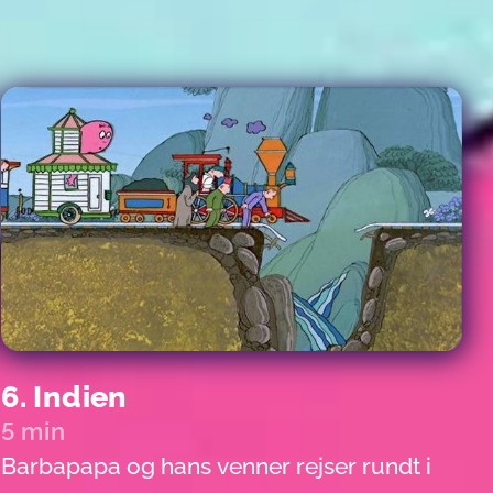
6. Indien
5 min
Barbapapa og hans venner rejser rundt i