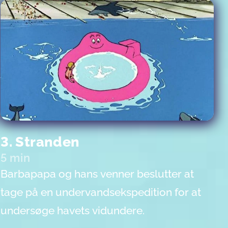
3. Stranden
5 min
Barbapapa og hans venner beslutter at
tage på en undervandsekspedition for at
undersøge havets vidundere.