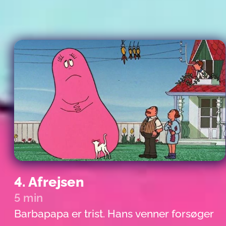
4. Afrejsen
5 min
Barbapapa er trist. Hans venner forsøger