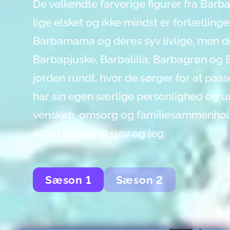
De velkendte farverige figurer fra Bar
lige elsket og ikke mindst er fortællin
Barbamama og deres syv livlige, men de
Barbapjuske, Barbalilla, Barbagrøn og 
jorden rundt, hvor de sørger for at pass
har sin egen særlige personlighed og u
venskab, omsorg og familiesammenhold. 
altid i humør til sjov og leg.
Sæson
1
Sæson
2