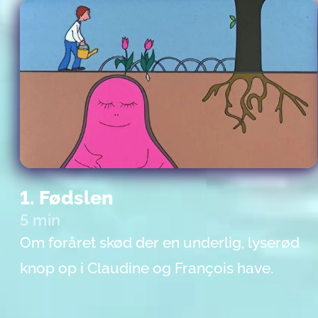
1. Fødslen
5 min
Om foråret skød der en underlig, lyserød
knop op i Claudine og François have.