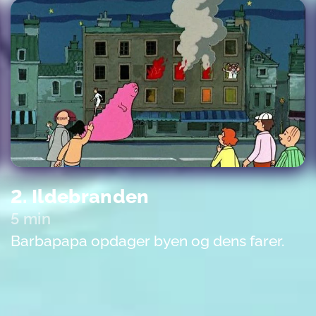
2. Ildebranden
5 min
Barbapapa opdager byen og dens farer.