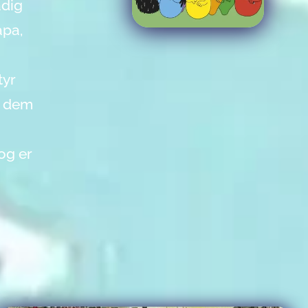
adig
apa,
tyr
af dem
og er