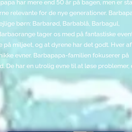
bapapa har mere end 50 år på bagen, men er st
gerne relevante for de nye generationer. Barbap
jlige børn: Barbarød, Barbablå, Barbagul,
Barbaorange tager os med på fantastiske even
e på miljøet, og at dyrene har det godt. Hver 
nikke evner. Barbapapa-familien fokuserer på
De har en utrolig evne til at løse problemer, 