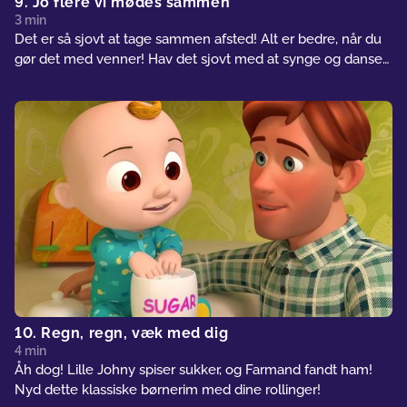
9. Jo flere vi mødes sammen
3 min
Det er så sjovt at tage sammen afsted! Alt er bedre, når du
gør det med venner! Hav det sjovt med at synge og danse
med på denne kendte børnevise!
10. Regn, regn, væk med dig
4 min
Åh dog! Lille Johny spiser sukker, og Farmand fandt ham!
Nyd dette klassiske børnerim med dine rollinger!