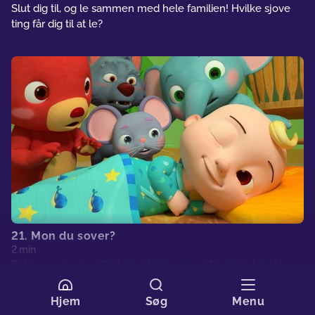
Slut dig til, og le sammen med hele familien! Hvilke sjove
ting får dig til at le?
21. Mon du sover?
2 min
Babyen sover, og alle hans dyrevenner vil prøve at vække
ham. Hvad skal de prøve nu?
Hjem
Søg
Menu