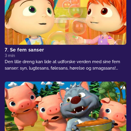
7. Se fem sanser
3 min
Den lille dreng kan lide at udforske verden med sine fem
sanser: syn, lugtesans, følesans, hørelse og smagssans!
Hvad vil han opleve mht. hver af sine sanser?