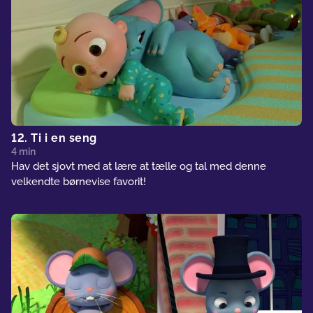
12. Ti i en seng
4 min
Hav det sjovt med at lære at tælle og tal med denne
velkendte børnevise favorit!