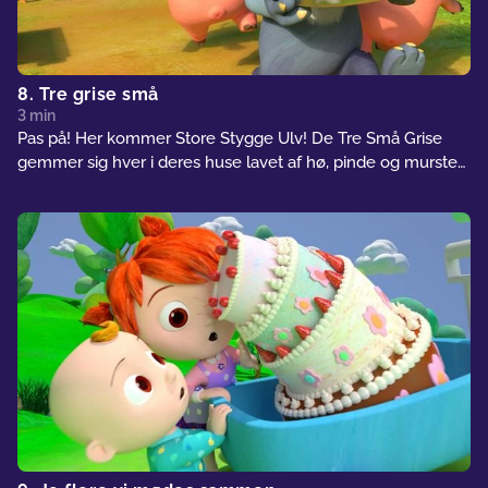
8. Tre grise små
3 min
Pas på! Her kommer Store Stygge Ulv! De Tre Små Grise
gemmer sig hver i deres huse lavet af hø, pinde og mursten,
men bliver de stærke nok til at trodse ulvens pusten og
stønnen?