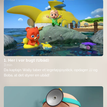
1. Her i vor bugt (Ubåd)
3 min
Da kaptajn Wally taber et legetøjsjoystick, opdager JJ og
Boba, at det styrer en ubåd!