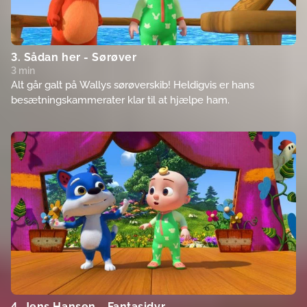
3. Sådan her - Sørøver
3 min
Alt går galt på Wallys sørøverskib! Heldigvis er hans
besætningskammerater klar til at hjælpe ham.
4. Jens Hansen - Fantasidyr