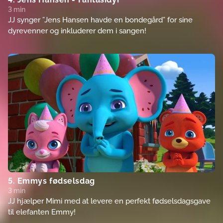
3 min
JJ synger ”Jens Hansen havde en bondegård” for sine
dyrevenner og inkluderer dem i sangen!
5. Emmys fødselsdag
3 min
JJ hjælper Mimi med at levere en perfekt fødselsdagsgave
til elefanten Emmy!