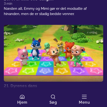
3 min
Næsten alt, Emmy og Mimi gør er det modsatte af
hinanden, men de er stadig bedste venner.
21. Dyrenes dans
3 min
JJ og hans dyrevenner holder en dansefest, hvor hver
dyreven viser sin unikke personlighed.
Hjem
Søg
Menu