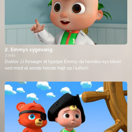
2. Emmys sygesang
3 min
Doktor JJ forsøger at hjælpe Emmy, da hendes nys bliver
ved med at sende hende højt op i luften!