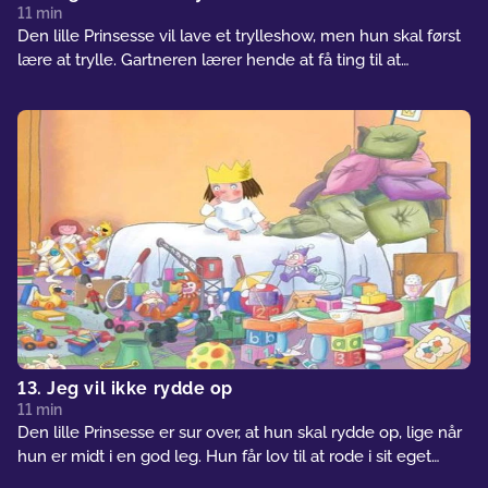
11 min
Den lille Prinsesse vil lave et trylleshow, men hun skal først
lære at trylle. Gartneren lærer hende at få ting til at
forsvinde, men det skulle han aldrig have gjort.
13. Jeg vil ikke rydde op
11 min
Den lille Prinsesse er sur over, at hun skal rydde op, lige når
hun er midt i en god leg. Hun får lov til at rode i sit eget
værelse, men det er faktisk ikke nogen særlig god idé.