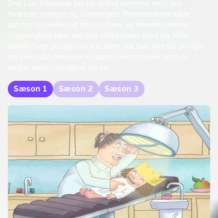
Den Lille Prinsesse bor på slottet sammen med sine
forældre, Kongen og Dronningen. Prinsessen har både
sølvske i munden og ben i næsen, og hendes enorme
nysgerrighed fører næsten altid ballade med sig. Men
uanset hvor umulig hun kan blive, når hun ikke får sin vilje,
har Den Lille Prinsesse et sandt prinsessesmil, som er
endnu mere umuligt at stå for!
Sæson
1
Sæson
2
Sæson
3