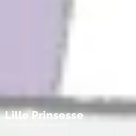
Lille Prinsesse
3 Sæsoner
101 episoder
2006