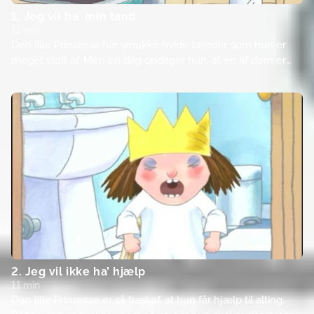
1. Jeg vil ha' min tand
11 min
Den lille Prinsesse har smukke hvide tænder, som hun er
meget stolt af. Men en dag opdager hun, at en af dem er
begyndt at rokke. Og til sidst falder den endda ud. Og det er
netop den dag, de alle sammen skal fotograferes.
2. Jeg vil ikke ha’ hjælp
11 min
Den lille Prinsesse er så træt af, at hun får hjælp til alting.