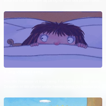
Både når hun skal have tøj på og når hun skal pudse næse.
Så hun beslutter, at hun vil gøre alt selv. Men der er nu
nogen ting, er lidt for vanskelige.
3. Jeg vil ikke i seng
11 min
Den lille Prinsesse vil ikke i seng. For hun er slet ikke søvnig.
Desuden er der uhyrer under hendes seng. Og hvorfor skal
hun også sove alene?