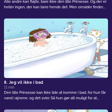
Alle andre kan fløjte, bare ikke den lille Prinsesse. Og der er
heller ingen, der kan lære hende det. Men omsider finder
hun ud af, at hun er god til noget helt andet.
8. Jeg vil ikke i bad
11 min
Den lille Prinsesse kan ikke lide at komme i bad, for hun får
vand i øjnene, og det svier. Så hun gør alt muligt for at
undgå det.