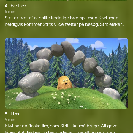
4. Fætter
5 min
Strit er træt af at spille kedelige brætspil med Kiwi, men
heldigvis kommer Strits vilde fætter på besøg. Strit elsker
sin fætters sjove ideer. Men pludselig er alt ude af kontrol,
og Strit bliver nødt til at redde Kiwi fra sin fætter. Efter alt
dette, vil Strit alligevel gerne spille brætspil med Kiwi.
5. Lim
5 min
Kiwi har en flaske lim, som Strit ikke må bruge. Alligevel
låner Strit flasken og begynder at lime alting sammen.