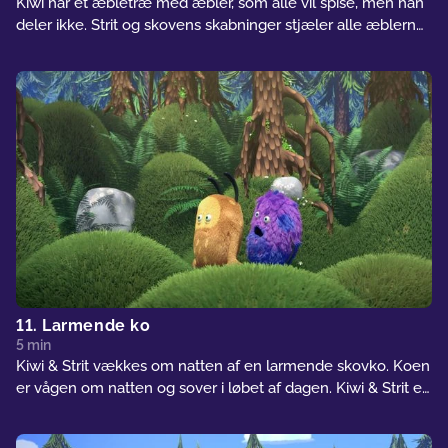
Kiwi har et æbletræ med æbler, som alle vil spise, men han
deler ikke. Strit og skovens skabninger stjæler alle æblerne,
og nu er alle nødt til at lære at dele, før de kan løse
situationen.
11. Larmende ko
5 min
Kiwi & Strit vækkes om natten af en larmende skovko. Koen
er vågen om natten og sover i løbet af dagen. Kiwi & Strit er
nødt til, at få koen til at vende sig af med denne vane, så de
igen kan sove om natten.