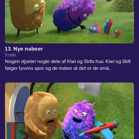
13. Nye naboer
5 min
Nogen stjæler nogle dele af Kiwi og Strits hus. Kiwi og Strit
følger tyvens spor, og de indser, at det er de små
skovvæsner, som stjæler af deres hus. Strit beslutter at
bygge et helt nyt hus til skovens skabninger, så de ikke
længere stjæler fra Kiwi og Strits hus.