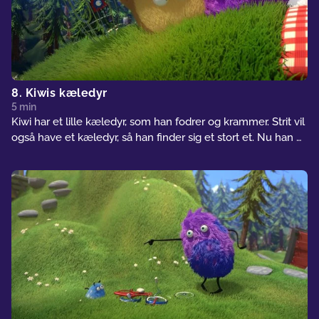
8. Kiwis kæledyr
5 min
Kiwi har et lille kæledyr, som han fodrer og krammer. Strit vil
også have et kæledyr, så han finder sig et stort et. Nu han er
glad – lige indtil Strits kæledyr sluger Kiwis kæledyr. For at
få kæledyret ud, skal Strit også sluges. Strit redder Kiwis
kæledyr og sætter det store kæledyr fri. Derefter begynder
de sammen at fodre det lille kæledyr.