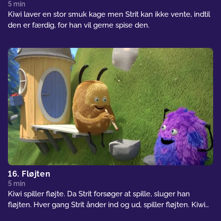
5 min
Kiwi laver en stor smuk kage men Strit kan ikke vente, indtil
den er færdig, for han vil gerne spise den.
16. Fløjten
5 min
Kiwi spiller fløjte. Da Strit forsøger at spille, sluger han
fløjten. Hver gang Strit ånder ind og ud, spiller fløjten. Kiwi
vil have sin fløjte tilbage, men Strit elsker sin nye fløjtelyd.