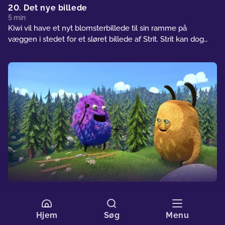
20. Det nye billede
5 min
Kiwi vil have et nyt blomsterbillede til sin ramme på
væggen i stedet for et sløret billede af Strit. Strit kan dog
ikke forstå, hvorfor han ikke længere skal være med på
billedet.
21. Skihop
5 min
Strit bygger en skihop-platform på en bakke. Med Kiwis
Hjem
Søg
Menu
hjælp får han den til at fungere uden sne. Nu skal Strit bare