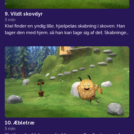
9. Vildt skovdyr
5 min
Kiwi finder en yndig lille, hjælpeløs skabning i skoven. Han
tager den med hjem, så han kan tage sig af det. Skabningen
viser sig dog ikke at være så uskyldig alligevel. Hver gang
Kiwi vender ryggen til, begynder den at ødelægge ting. Strit
får skylden – lige indtil Kiwi er alene med den lille skabning.
10. Æbletræ
5 min