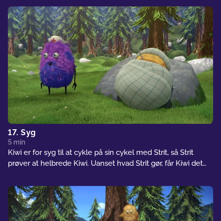
17. Syg
5 min
Kiwi er for syg til at cykle på sin cykel med Strit, så Strit
prøver at helbrede Kiwi. Uanset hvad Strit gør, får Kiwi det
enten for varmt eller for koldt. Pludselig laver Kiwi et stort
nys, som helbreder ham... men nu er Strit syg.