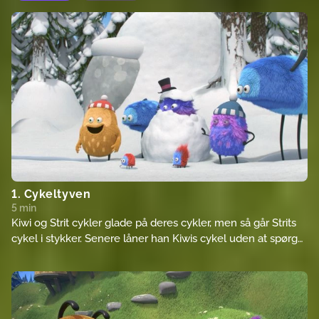
1. Cykeltyven
5 min
Kiwi og Strit cykler glade på deres cykler, men så går Strits
cykel i stykker. Senere låner han Kiwis cykel uden at spørge
om lov, men pludselig ødelægger Strit også Kiwis cykel. Strit
prøver at reparere den, men gør det kun værre. Heldigvis
løser Kiwi problemet ved at forvandle de to cykler til en
tandemcykel.