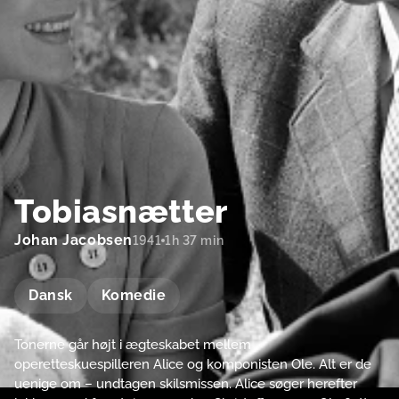
Tobiasnætter
Johan Jacobsen
1941
1h 37 min
Dansk
Komedie
Tonerne går højt i ægteskabet mellem
operetteskuespilleren Alice og komponisten Ole. Alt er de
uenige om – undtagen skilsmissen. Alice søger herefter