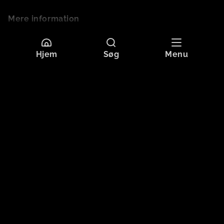
Mere information
Sprog
Dansk
Hjem
Søg
Menu
Originaltitel
TOBIASNÆTTER
Format
HD
Aldersgrænse
Tilladt for alle