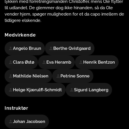
lykken med forretningsmanden Christoffer, mens Ole flytter
til udlandet. De glemmer dog ikke hinanden, så da Ole
vender hjem, spøger muligheden for et da capo imellem de
tidligere elskende.
Medvirkende
Angelo Bruun
Berthe Qvistgaard
Clara Østø
Eva Heramb
Henrik Bentzon
Mathilde Nielsen
Petrine Sonne
Helge Kjærulff-Schmidt
Sigurd Langberg
Instruktør
Johan Jacobsen