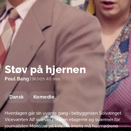
Støv på hjernen
Poul Bang
1961
1h 40 min
Dansk
Komedie
Hverdagen går sin uvante gang i bebyggelsen Solvænget.
Viceværten Alf svæver mellem etagerne og sværmer for
journalisten Monalisa på kvisten, imens må husmødrene