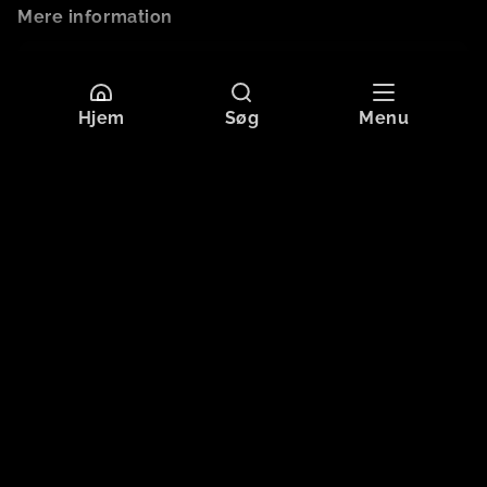
Mere information
Sprog
Dansk
Undertekster
Dansk
Hjem
Søg
Menu
Originaltitel
STØV PÅ HJERNEN
Format
HD
Aldersgrænse
Tilladt for alle