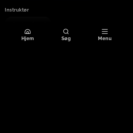
Instruktør
Lau Lauritzen Jr.
Hjem
Søg
Menu
Mere information
Sprog
Dansk
Originaltitel
JENSEN LÆNGE LEVE
Format
HD
Aldersgrænse
Tilladt for alle