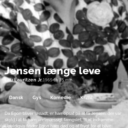
Jensen længe leve
Lau Lauritzen Jr.
1965
1h 35 min
Dansk
Gys
Komedie
Krimi
Da Egon bliver løsladt, er han opsat på at få Jensen, der var
skyld i at få ham uretmæssigt fængslet, til at indrømme.
Uheldigvis finder Egon ham død og af frygt for at blive