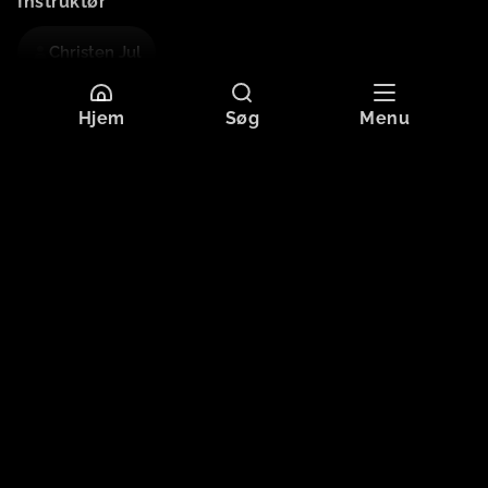
Instruktør
Christen Jul
Hjem
Søg
Menu
Mere information
Sprog
Dansk
Originaltitel
I GAAR OG I MORGEN
Format
SD
Aldersgrænse
Tilladt for alle