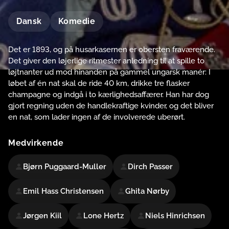
Dansk
Komedie
Det er 1893, og på husarkasernen er obersten fraværende.
Det giver den løjerlige ritmester anledning til at spille to
løjtnanter ud mod hinanden på gammel ungarsk manér: I
løbet af én nat skal de ride 40 km, drikke tre flasker
champagne og indgå i to kærlighedsaffærer. Han har dog
gjort regning uden de handlekraftige kvinder, og det bliver
en nat, som lader ingen af de involverede uberørt.
Medvirkende
Bjørn Puggaard-Muller
Dirch Passer
Emil Hass Christensen
Ghita Nørby
Jørgen Kiil
Lone Hertz
Niels Hinrichsen