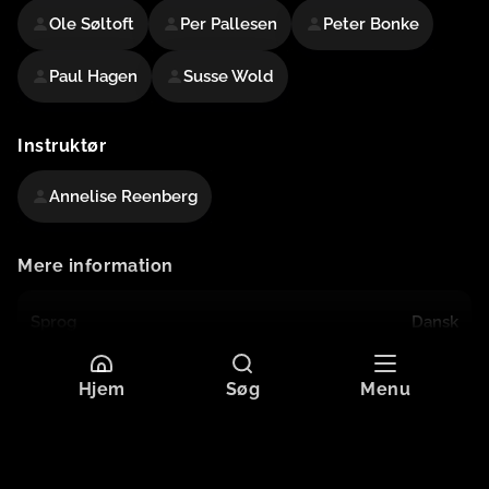
Ole Søltoft
Per Pallesen
Peter Bonke
Paul Hagen
Susse Wold
Instruktør
Annelise Reenberg
Mere information
Sprog
Dansk
Undertekster
Dansk
Originaltitel
HURRA FOR DE BLÅ HUSARER
Hjem
Søg
Menu
Format
HD
Aldersgrænse
Tilladt for alle