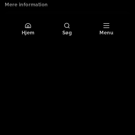
Mere information
Sprog
Dansk
Originaltitel
HOLD FINGRENE FRA MOR
Hjem
Søg
Menu
Format
HD
Aldersgrænse
Tilladt for alle