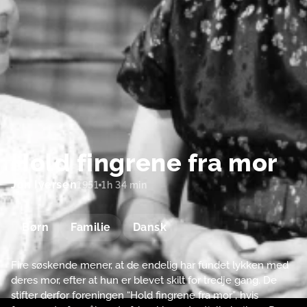
Hold fingrene fra mor
Jon Iversen
1951
1h 34 min
Børn
Familie
Dansk
Fire søskende mener, at de endelig har fundet lykken med
deres mor, efter at hun er blevet skilt for tredje gang. De
stifter derfor foreningen “Hold fingrene fra mor”, hvis