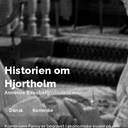
Historien om
Hjortholm
Annelise Reenberg
1950
1h 41 min
Dansk
Komedie
Komtessen Fanny er begravet i økonomiske kvaler på den