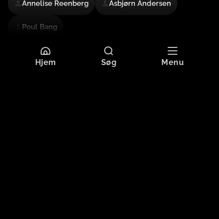
Annelise Reenberg
Asbjørn Andersen
Poul Bang
Mere information
Hjem
Søg
Menu
Sprog
Dansk
Undertekster
Dansk
Originaltitel
HISTORIEN OM HJORTHOLM
Format
HD
Aldersgrænse
Tilladt for alle