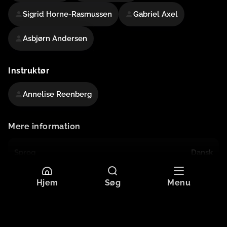
Sigrid Horne-Rasmussen
Gabriel Axel
Asbjørn Andersen
Instruktør
Annelise Reenberg
Mere information
Sprog
Dansk
Undertekster
Dansk
Originaltitel
HAN, HUN, DIRCH OG DARIO
Hjem
Søg
Menu
Format
HD
Aldersgrænse
Tilladt for alle