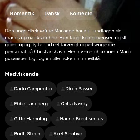
Romantik
Dansk
Komedie
Den unge direktørfrue Marianne har alt - undtagen sin
mands opmærksomhed. Hun tager konsekvensen og sit
gode tøj og flytter ind i et farverigt og velsyngende
pensionat på Christianshavn. Her huserer charmøren Mario,
guitaristen Eigil og en lille frøken himmelblå.
Medvirkende
Dario Campeotto
Dirch Passer
Ebbe Langberg
Ghita Nørby
Gitte Hænning
Hanne Borchsenius
Bodil Steen
Axel Strøbye