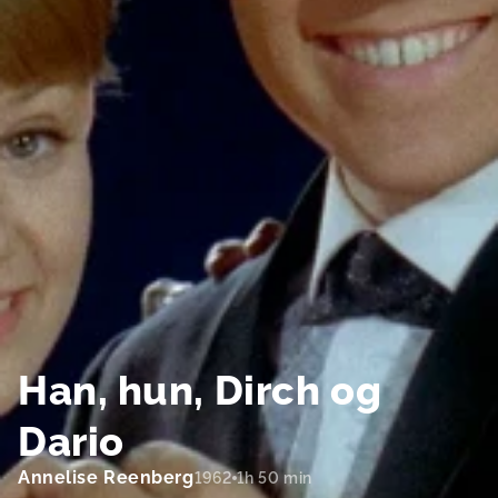
Han, hun, Dirch og
Dario
Annelise Reenberg
1962
1h 50 min