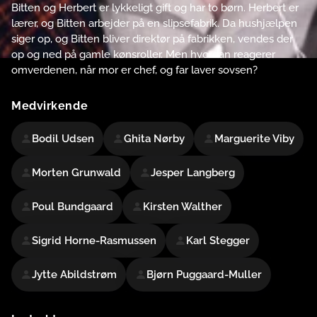
Bitten og Herbert er lykkeligt gift og har to børn. Herbert er
lærer, og Bitten arbejder på en slipsefabrik. Da hushjælpen
siger op, og Bitten bliver direktør på fabrikken, vendes der
op og ned på gamle kønsroller. Men hvordan reagerer
omverdenen, når mor er chef, og far laver sovsen?
Medvirkende
Bodil Udsen
Ghita Nørby
Marguerite Viby
Morten Grunwald
Jesper Langberg
Poul Bundgaard
Kirsten Walther
Sigrid Horne-Rasmussen
Karl Stegger
Jytte Abildstrøm
Bjørn Puggaard-Muller