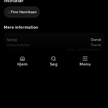
Instruktør
Finn Henriksen
Mere information
Sprog
Dansk
Undertekster
Dansk
Originaltitel
FAR LAVER SOVSEN
Format
HD
Aldersgrænse
Tilladt for alle
Hjem
Søg
Menu
Ekstramateriale