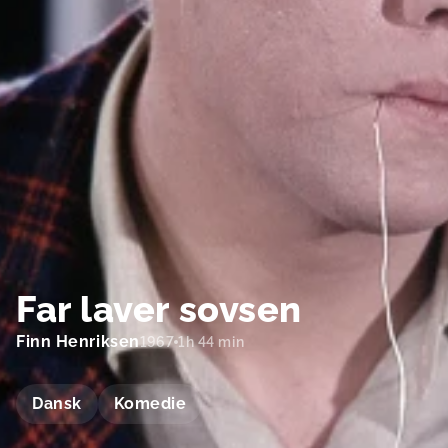
Far laver sovsen
Finn Henriksen
1967
1h 44 min
Dansk
Komedie