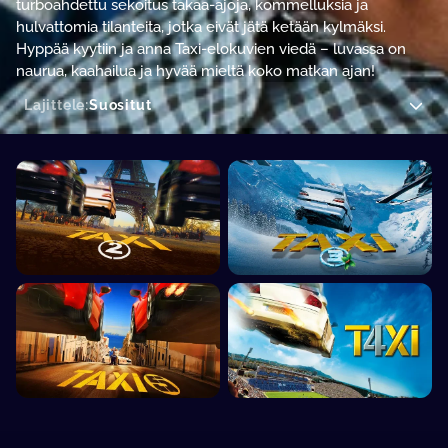
turboahdettu sekoitus takaa-ajoja, kommelluksia ja
hulvattomia tilanteita, jotka eivät jätä ketään kylmäksi.
Hyppää kyytiin ja anna Taxi-elokuvien viedä – luvassa on
naurua, kaahailua ja hyvää mieltä koko matkan ajan!
Lajittele:
Suositut