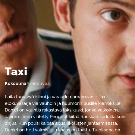
Taxi
Kokoelma
4 elokuvaa
Laita turvavyö kiinni ja varaudu nauramaan – Taxi-
elokuvasarja vie vauhdin ja huumorin uusille kierroksille!
Daniel on vauhtia rakastava taksikuski, jonka valkoinen,
äärimmilleen viritetty Peugeot kiitää Ranskan kaduilla kuin
ohjus. Kun poliisi kaipaa apua rikollisten jahtaamisessa,
Daniel on heti valmis – ja kaaos on taattu. Tuloksena on