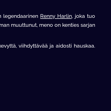
 on legendaarinen
Renny Harlin
, joka tuo
eman muuttunut, meno on kenties sarjan
kevyttä, viihdyttävää ja aidosti hauskaa.
ttia elokuvista millä tahansa laitteella