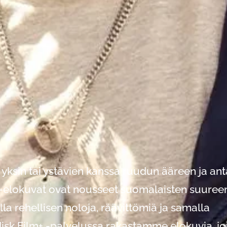
ksin tai ystävien kanssa ruudun ääreen ja an
-elokuvat ovat nousseet suomalaisten suuree
olla rehellisen noloja, räävittömiä ja samalla
disk Film+ -palvelussa rakastamme elokuvia, jo