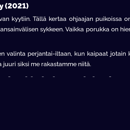
y (2021)
van kyytiin. Tällä kertaa ohjaajan puikoissa
ansainvälisen sykkeen. Vaikka porukka on hi
n valinta perjantai-iltaan, kun kaipaat jotain 
 juuri siksi me rakastamme niitä.
et Luokkakokous-elokuvista
kuvat?
Nordisk Film+ -suoratoistopalvelusta. Voit nau