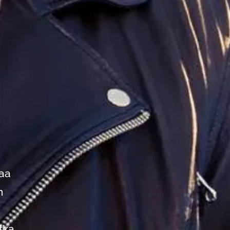
taa
n
tka