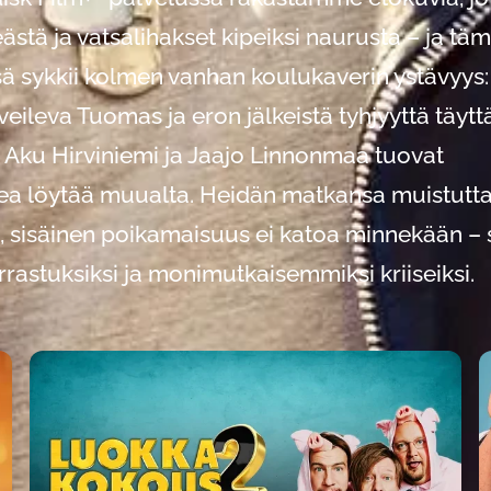
ä ja vatsalihakset kipeiksi naurusta – ja tä
sä sykkii kolmen vanhan koulukaverin ystävyys:
ileva Tuomas ja eron jälkeistä tyhjyyttä täytt
, Aku Hirviniemi ja Jaajo Linnonmaa tuovat
ikea löytää muualta. Heidän matkansa muistutt
lee, sisäinen poikamaisuus ei katoa minnekään – 
astuksiksi ja monimutkaisemmiksi kriiseiksi.