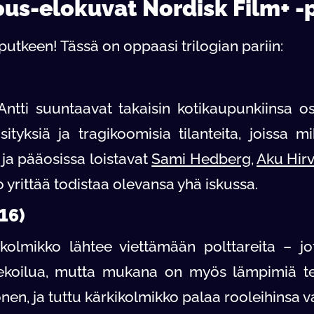
us-elokuvat Nordisk Film+ -
i putkeen! Tässä on oppaasi trilogian pariin:
Antti suuntaavat takaisin kotikaupunkiinsa o
sityksiä ja tragikoomisia tilanteita, joissa
, ja pääosissa loistavat
Sami Hedberg
,
Aku Hirv
yrittää todistaa olevansa yhä iskussa.
16)
kolmikko lähtee viettämään polttareita – jot
ä sekoilua, mutta mukana on myös lämpimiä te
en, ja tuttu kärkikolmikko palaa rooleihinsa v