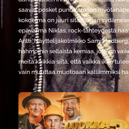
saavat posket punottamaan myötähäpeäst
kokoelma on juuri sitä. Sarjan sydämes
epävarma Niklas, rock-tähteydestä haave
Antti. Näyttelijäkolmikko Sami Hedberg
hahmoihin sellaista kemiaa, jota on va
meitä kaikkia siitä, että vaikka ikää tu
vain muuttaa muotoaan kalliimmiksi harr