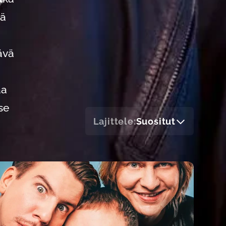
mä
ävä
aa
se
Lajittele:
Suositut