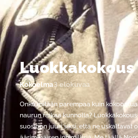
Luokkakokous
Kokoelma
3 elokuvaa
Onko mitään parempaa kuin kokoontua y
naurun raikaa kunnolla? Luokkakokous
suosioon juuri siksi, että ne uskaltavat 
äärimmäisen inhimillisiä. Me täällä Nor