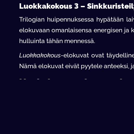
Luokkakokous 3 – Sinkkuristeil
Trilogian huipennuksessa hypätään lai
elokuvaan omanlaisensa energisen ja k
hulluinta tähän mennessä.
Luokkakokous
-elokuvat ovat täydelline
Nämä elokuvat eivät pyytele anteeksi, ja
Usein kysytyt kysymyks
Mistä näkee Luokkakokous-elo
Löydät koko
Luokkakokous
-trilogian 
silloin, kun sinulle parhaiten sopii.