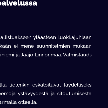
palvelussa
sallistuakseen yläasteen luokkajuhlaan.
 mikään ei mene suunnitelmien mukaan.
iniemi
ja
Jaajo Linnonmaa
. Valmistaudu
ka tietenkin eskaloituvat täydelliseksi
emoja ystävyydestä ja sitoutumisesta.
armalla otteella.