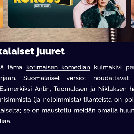
alaiset juuret
että tämä
kotimaisen komedian
kulmakivi pe
arjaan. Suomalaiset versiot noudattavat
. Esimerkiksi Antin, Tuomaksen ja Niklaksen 
nisimmista (ja noloimmista) tilanteista on poi
aiselta; se on maustettu meidän omalla huu
liaa.