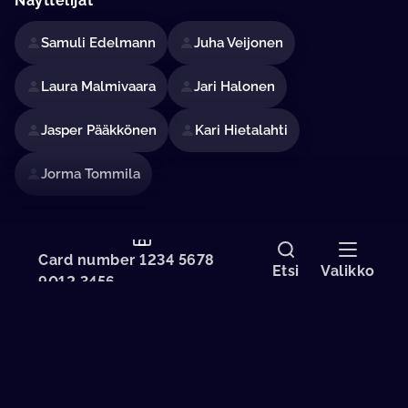
Näyttelijät
Samuli Edelmann
Juha Veijonen
Laura Malmivaara
Jari Halonen
Jasper Pääkkönen
Kari Hietalahti
Jorma Tommila
Ohjaaja
Card number 1234 5678
Etsi
Valikko
Aleksi Mäkelä
9012 3456
Lisätietoja
Puhuttu kieli
Suomi
Tekstitys
Englanti