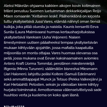
Aleksi Mäkelän ohjaama kaikkien aikojen kovin kotimainen
trilleri perustuu Suomen luetuimman dekkarikirjailijan Reijo
Mäen romaaniin "Keltainen leski!. Päähenkilönä on kirjoista
tuttu yksityisetsivä Jussi Vares, elämää nähnyt oman tiensä
kulkija, joka pitää oluesta ja naisista. Kaunis kersantti Eeva
Sunila (Laura Malmivaara) hurmaa kertausharjoituksissa
yksityisetsivä Vareksen (Juha Veijonen). Naisen
ilmestyminen uutisen pääaiheeksi tempaa yksityisetsivän
mukaan kiihtyvään ajojahtiin, jossa mafialta kaapatuilla
miljoonilla on monta ottajaa. Vares huomaa olevansa osa
peliä, jossa mukana ovat Eevan kaksinaamainen aviomies
Antero Kraft (Jorma Tommila), perollinen miestennielijä
Ifigenia (Minna Turunen), säälimätön bisneshai Miesmann
(Jari Halonen), lahjottu poliisi Koitere (Samuli Edelmann)
sekä ammattitappajat Munck ja Tetsuo (Pekka Valkeejärvi ja
Kari Hietalahti). Petosten, seksin ja väkivallan kierre kiihtyy
hurjaksi toiminnaksi. Armottomassa välienselvittelyssä sade
huuhtoo verta ja kuolema on koko ajan läsnä.