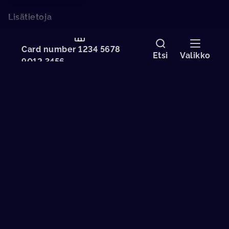
Lisätietoja
Puhuttu kieli
Suomi
Card number 1234 5678
Alkuperäinen nimi
KUMMELI KULTAKUUME
Etsi
Valikko
9012 3456
Formaatti
SD
Ikäraja
12 vuotta