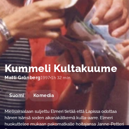
Kummeli Kultakuume
Matti Grönberg
1997
1h 32 min
Suomi
Komedia
Mielisairaalaan suljettu Elmeri tietää että Lapissa odottaa
hänen isänsä soden aikanakätkemä kulta-aarre. Elmeri
huokuttelee mukaan pakomatkalle hoitajansa Janne-Petteri