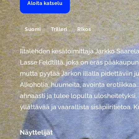
Aloita katselu
Suomi
Trilleri
Rikos
Iltalehden kesätoimittaja Jarkko Saarela
Lasse Feldtiltä, joka on eräs pääkaupungi
mutta pyytää Jarkon illalla pidettäviin ju
Alkoholia, huumeita, avointa erotiikkaa.
ahnaasti ja tulee lopulta ulosheitetyksi
yllättävää ja vaarallista sisäpiiritietoa. K
Näyttelijät