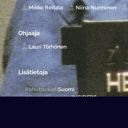
Mikko Reitala
Niina Nurminen
Ohjaaja
Lauri Törhönen
Lisätietoja
Puhuttu kieli
Suomi
Alkuperäinen nimi
INSIDERS
Formaatti
SD
Ikäraja
16 vuotta