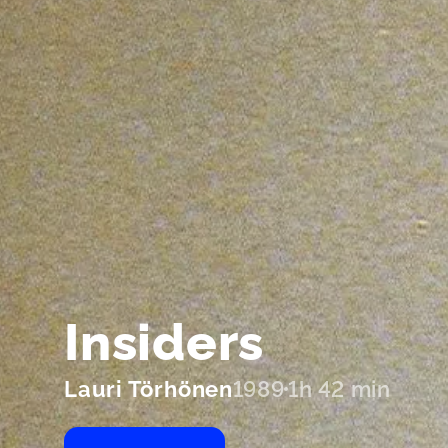
Insiders
Lauri Törhönen
1989
1h 42 min