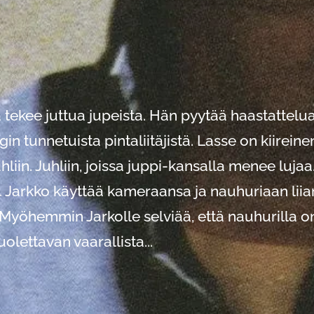
 tekee juttua jupeista. Hän pyytää haastattelu
n tunnetuista pintaliitäjistä. Lasse on kiireine
hliin. Juhliin, joissa juppi-kansalla menee lujaa
.. Jarkko käyttää kameraansa ja nauhuriaan liia
. Myöhemmin Jarkolle selviää, että nauhurilla o
uolettavan vaarallista...