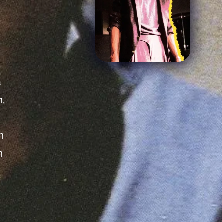
a
n,
.
n
n