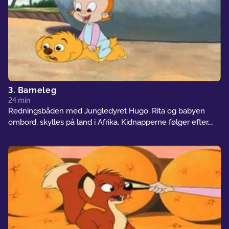
3. Barneleg
24 min
Redningsbåden med Jungledyret Hugo, Rita og babyen
ombord, skylles på land i Afrika. Kidnapperne følger efter,
men babyens milliardær-bedstefar henter Baby og Rita i sin
helikopter, og Rita ender som babyens kæledyr. Hugo når
lige at få fat i helikopteren og hænger på. Men da de
ankommer, bliver han fanget og brugt til Babys helte-
kæledyr...