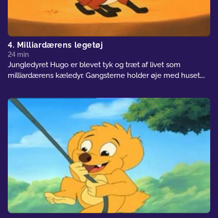
4. Milliardærens legetøj
24 min
Jungledyret Hugo er blevet tyk og træt af livet som
milliardærens kæledyr. Gangsterne holder øje med huset,
da en latinamerikansk general kommer for at købe
Jungledyret Hugo. Gangsterne hjælper vore venner med at
undslippe, men kun for selv at sælge dem til Generalen. Nu
går turen til Junglandia, hvor Hugos jungle også ligger. Da
de når Junglandia, slipper vores små venner fri og inden
længe er de i udkanten af junglen...