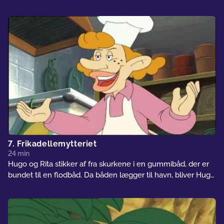
indisk dreng, som skal føre dem til guldet. Hugo og hans
venner befrier drengen, men kommer til at vække
skurkene, som opdager Hugo, og sætter en fælde for ham...
7. Frikadellemytteriet
24 min
Hugo og Rita stikker af fra skurkene i en gummibåd, der er
bundet til en flodbåd. Da båden lægger til havn, bliver Hugo
fanget, men Rita får ham befriet med hjælp fra to skibsrotter
og de finder vej til det skib, hvor deres ven Dellekaj
arbejder som kok. Kaptajnen på skibet har skumle planer og
kidnapper Rita, men så går Dellekaj i aktion og går på