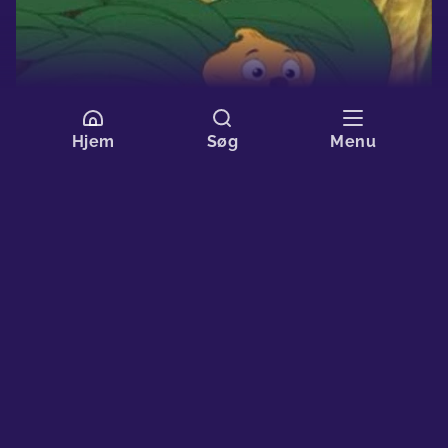
frikadelle-strejke! Det kan få en hver kaptajn til at adlyde og
inden længe går vores små venner og Dellekaj på land
igen.
Hjem
Søg
Menu
8. Baby Hugo
24 min
Vores små venner lever fredeligt på en ø, og Rita er til tider
lidt irriteret på Jungledyret Hugo, når han hævder, at han har
lært sig selv alle sine tryllekunstner. Men så fortæller han
hende sin historie om, hvordan det hele startede, da han
blev fundet som baby i junglen...