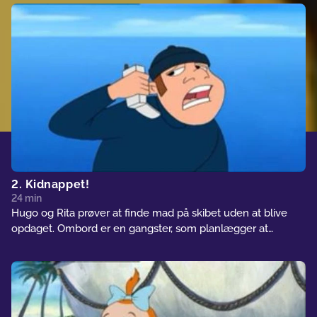
fortsætter på jet-ski - lige indtil de braser ind i et
krydstogtskib! Her finder de et godt gemmested i en
redningsbåd på dækket...
2. Kidnappet!
24 min
Hugo og Rita prøver at finde mad på skibet uden at blive
opdaget. Ombord er en gangster, som planlægger at
kidnappe det rige Krøsus-pars baby, for at få en stor
løsesum. Vores venner får tilfældigt forpurret kidnappernes
plan, inden de selv ender sammen med Krøsus-babyen i en
redningsbåd, der driver til havs!