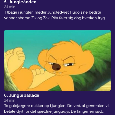
5. Jungleånden
24 min
Tilbage i junglen møder Jungledyret Hugo sine bedste
venner aberne Zik og Zak. Rita føler sig dog hverken tryg
eller velkommen i junglen og er bange for alle de vilde dyr.
Hugo prøver at overbevise Rita om, at "Jungleånden" sørger
for, at dyrene hjælper hinanden med at overleve. Men
jaguaren Skarpklo er ny i junglen og han ligger på lur.
6. Jungleballade
24 min
To guldjægere dukker op i junglen. De ved, at generalen vil
betale dyrt for det sjældne jungledyr. De fanger en sød