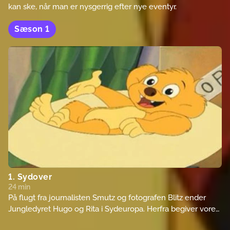
kan ske, når man er nysgerrig efter nye eventyr.
Sæson
1
1. Sydover
24 min
På flugt fra journalisten Smutz og fotografen Blitz ender
Jungledyret Hugo og Rita i Sydeuropa. Herfra begiver vores
små venner sig under stor tumult ud til stranden, hvor de