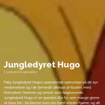
Jungledyret Hugo
1 sæson
13 episoder
Følg Jungledyret Hugos spændende oplevelser på de syv
verdenshave og i de fjerneste afkroge af kloden, med
forbrydere i hælene og venner som følgesvende.
Jungledyret Hugo er en sjælden lille fyr, som mange gerne
vil have fat i. Så farerne lurer om hvert eneste hjørne, og alt