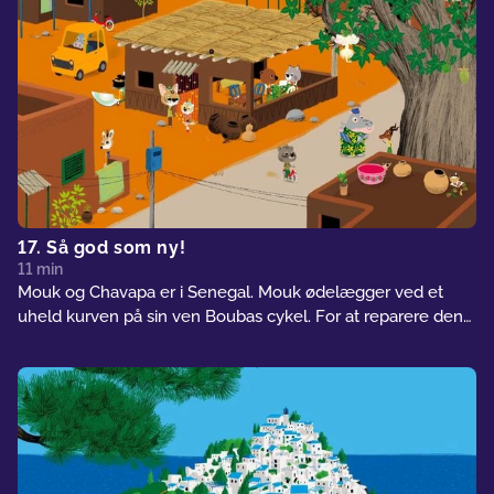
17. Så god som ny!
11 min
Mouk og Chavapa er i Senegal. Mouk ødelægger ved et
uheld kurven på sin ven Boubas cykel. For at reparere den
råder hr. Diallo dem til at besøge Ousman, en troldmand, der
giver ting nyt liv. Han lærer dem, hvordan man genbruger
kasserede genstande ved enten at forvandle dem til nye
ting eller kunstværker.