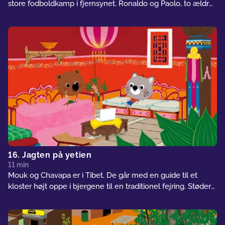
store fodboldkamp i fjernsynet. Ronaldo og Paolo, to ældre
mænd, der ser udsendelsen, inviterer dem til at sidde med
dem. Desværre rykker en albatros på fjersynsantennen, og
billedet på skærmen forsvinder. Vores venner tager af sted
for at finde Baya, Ronaldos barnebarn, der ved, hvordan
man reparerer antennen...
16. Jagten på yetien
11 min
Mouk og Chavapa er i Tibet. De går med en guide til et
kloster højt oppe i bjergene til en traditionel fejring. Støder
de mon på den afskyelige snemand, eller er det bare et
sagn?