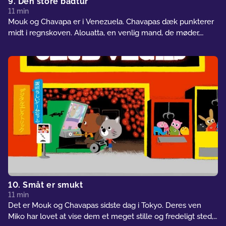
9. Den store bådtur
11 min
Mouk og Chavapa er i Venezuela. Chavapas dæk punkterer
midt i regnskoven. Alouatta, en venlig mand, de møder,
tilbyder at tage dem med til den næste landsby i sin båd.
Men til Mouks og Chavapas overraskelse er der krokodiller i
floden…
10. Småt er smukt
11 min
Det er Mouk og Chavapas sidste dag i Tokyo. Deres ven
Miko har lovet at vise dem et meget stille og fredeligt sted,