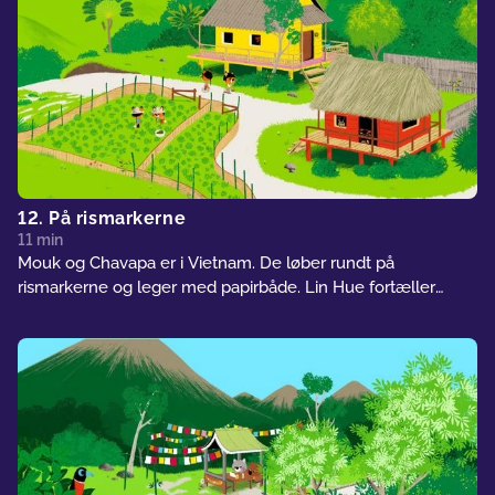
12. På rismarkerne
11 min
Mouk og Chavapa er i Vietnam. De løber rundt på
rismarkerne og leger med papirbåde. Lin Hue fortæller
dem, at de ikke skulle have løftet vandportene... Hvis
vandet løber ud af rismarkerne, tørrer risplanterne ud! Lin
Hue hjælper sine nye venner med at rette deres fejl og
redde fiskene.