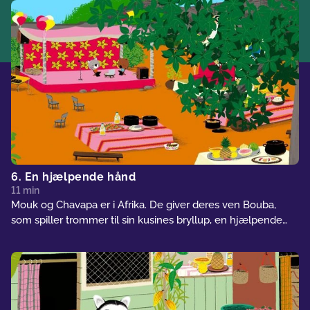
må gøre deres bedste for at forsøge at finde hende og få
legetøjet tilbage...
6. En hjælpende hånd
11 min
Mouk og Chavapa er i Afrika. De giver deres ven Bouba,
som spiller trommer til sin kusines bryllup, en hjælpende
hånd... Men han er ikke den eneste, der har brug for hjælp,
og hvis de ikke skynder sig, når Mouk, Chavapa og Bouba
ikke frem til brylluppet i tide!