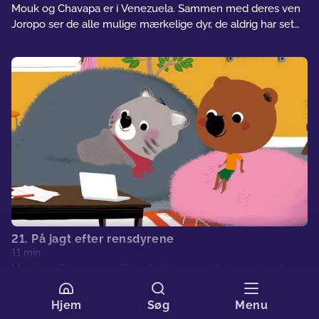
Mouk og Chavapa er i Venezuela. Sammen med deres ven
Joropo ser de alle mulige mærkelige dyr, de aldrig har set
før: lyserøde delfiner, matamata-skildpadder, der ligner sten,
kaimaner... Og så støder de på en delfin, der sidder fast i et
net. Joropo og Mouk beslutter sig for at gå til en gammel
fiskerhytte for at se, om de kan finde noget til at befri
delfinen, mens Chavapa tager sig af sin nye ven...
21. På jagt efter rensdyrene
11 min
Mouk og Chavapa er i Canada. De ser en flok rensdyr, da
Mouks tørklæde flyver væk... Og bliver fanget i et rensdyrs
gevir! Mouk er meget skuffet, for tørklædet var en gave fra
Hjem
Søg
Menu
Mita og er hans yndlingstørklæde... Heldigvis får Mouk og