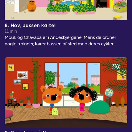
8. Hov, bussen kørte!
11 min
Mouk og Chavapa er i Andesbjergene. Mens de ordner
nogle ærinder, kører bussen af sted med deres cykler
fastgjort til den! Api vil hjælpe dem med at indhente
bussen... på muldyr.