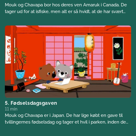
Mouk og Chavapa bor hos deres ven Amaruk i Canada. De
tager ud for at isfiske, men alt er så hvidt, at de har svært
ved at finde tilbage til landsbyen…
5. Fødselsdagsgaven
11 min
Mouk og Chavapa er i Japan. De har lige købt en gave til
tvillingernes fødselsdag og tager et hvil i parken, inden de
går på posthuset. Men damen ved siden af dem tager fejl af
tasken og går sin vej med deres legetøj... Mouk og Chavapa