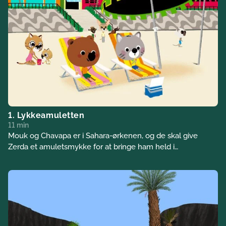
1. Lykkeamuletten
11 min
Mouk og Chavapa er i Sahara-ørkenen, og de skal give
Zerda et amuletsmykke for at bringe ham held i
dromedarløbet. På vejen møder de Aïcha, en ung musiker,
og Didi, hendes dromedar.