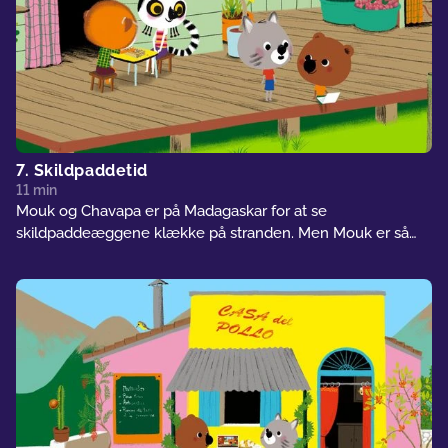
7. Skildpaddetid
11 min
Mouk og Chavapa er på Madagaskar for at se
skildpaddeæggene klække på stranden. Men Mouk er så
ivrig, at han ikke lytter til sin vens anbefalinger, da Anosy
prøver at fortælle ham om de lokale skikke. Chavapa og
Anosy beslutter sig for at narre Mouk og lære ham en
lektie...