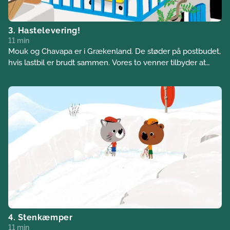
3. Hastelevering!
11 min
Mouk og Chavapa er i Grækenland. De støder på postbudet,
hvis lastbil er brudt sammen. Vores to venner tilbyder at
udbringe invitationer til det mystiske marked, der skal finde
sted den aften, til alle landsbyens indbyggere…
4. Stenkæmper
11 min