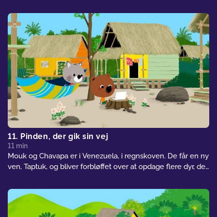
som er helt anderledes end alt andet, de har set i Tokyo. I
aften skal Mikos far åbne en japansk have, hvor folk
kommer til at kunne gå rundt, slappe af og se på
blomsterne. Men åbningen er først om nogle timer, og
Mikos far har så meget at gøre... Han er bange for, at han
ikke når alt i tide. Så Mouk, Chavapa og Miko tilbyder at
hjælpe ham...
11. Pinden, der gik sin vej
11 min
Mouk og Chavapa er i Venezuela, i regnskoven. De får en ny
ven, Taptuk, og bliver forbløffet over at opdage flere dyr, de
aldrig har set før, som f.eks. et kæmpestort pindeinsekt og
bladskærende myrer.