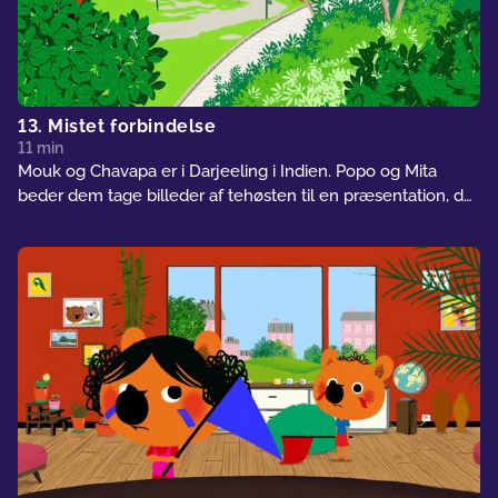
13. Mistet forbindelse
11 min
Mouk og Chavapa er i Darjeeling i Indien. Popo og Mita
beder dem tage billeder af tehøsten til en præsentation, de
skal lave i skolen. Pludselig går vores venners computer i
stykker. Heldigvis er Indien et langt mere moderne land,
end de havde forestillet sig...