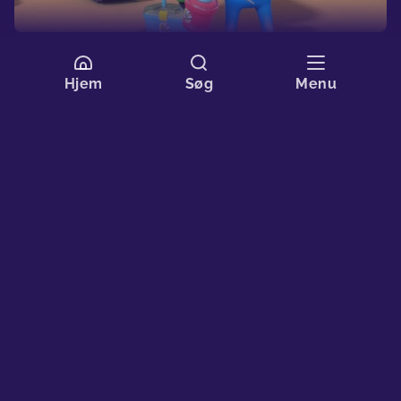
5. Geckos dynamiske eventyr med lastbiler
7 min
Hjem
Søg
Menu
Tag med Gecko på spændende eventyr med lastbiler i alle
størrelser og former, mens han navigerer gennem
udfordringer, yder en hjælpende hånd og lærer værdifulde
lærestreger undervejs.
6. Geckos mekaniske vidundere
7 min