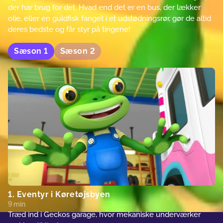
der har brug for det. Hvad end det er en bus, der lækker
olie, eller en guldfisk fanget i et udstødningsrør, gør de altid
deres bedste og får styr på tingene!
Sæson
1
Sæson
2
1. Eventyr i Køretøjsbyen
9 min
Træd ind i Geckos garage, hvor mekaniske underværker