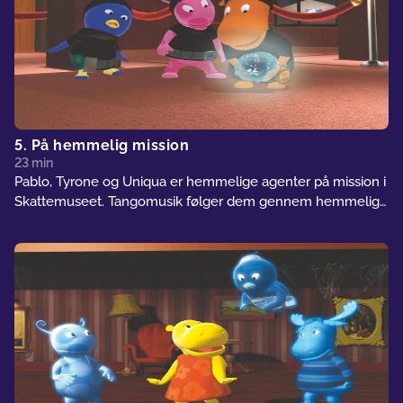
5. På hemmelig mission
23 min
Pablo, Tyrone og Uniqua er hemmelige agenter på mission i
Skattemuseet. Tangomusik følger dem gennem hemmelige
gange, fælder og lasersikkerhedsudstyr. Vil det lykkes dem
at bringe den hemmelige skat tilbage til dens retmæssige
ejer uden at blive taget?