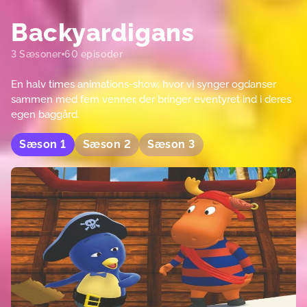
Backyardigans
3 Sæsoner
60 episoder
En halv times animations-show, hvor vi synger ogdanser
sammen med fem venner, der bringer eventyret ind i deres
egen baggård.
Sæson
1
Sæson
2
Sæson
3