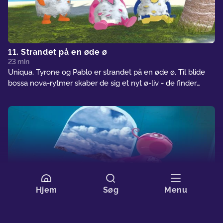
11. Strandet på en øde ø
23 min
Uniqua, Tyrone og Pablo er strandet på en øde ø. Til blide
bossa nova-rytmer skaber de sig et nyt ø-liv - de finder
drikkevand, mad, de kan spise, og de bygger en hyggelig
hytte. Men der bliver ved med at ske sære ting - er der
andre, der gemmer sig i deres lille ø-paradis?
Hjem
Søg
Menu