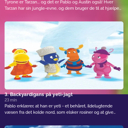
Tyrone er Tarzan... og det er Pablo og Austin også! Hver
Tarzan har sin jungle-evne, og dem bruger de til at hjælpe
Uniqua, den store videnskabsmand. Deres mission er at
hjælpe ormeren Ormus med at finde sit hjem i junglen - det
hele sat op i musical-stil a la Gilbert og Sullivan. Fuldfører
de deres mission? Eller tvinger den farefulde jungle dem til
at give op?
3. Backyardigans på yeti-jagt
23 min
Pablo erklærer, at han er yeti - et behåret, ildelugtende
væsen fra det kolde nord, som elsker rosiner og at give
mavevaskere (og så kan han slet ikke sidde stille, når han
hører funk-musik a la James Brown). Han får Uniqua, Tasha