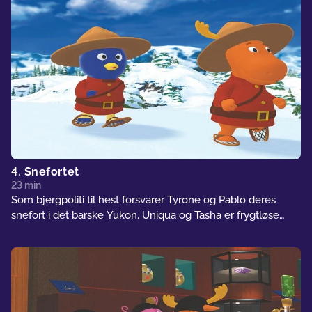
og Tyrone med på en yeti-jagt - hele vejen op til hans igloo
i det kolde nord.
4. Snefortet
23 min
Som bjergpoliti til hest forsvarer Tyrone og Pablo deres
snefort i det barske Yukon. Uniqua og Tasha er frygtløse
skipatruljeførere på udkig efter nogen, de kan redde. Da de
fire mødes, opstår snedækte forviklinger til lyden af livlig
Country & Western.