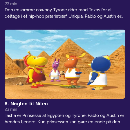
23 min
Den ensomme cowboy Tyrone rider mod Texas for at
deltage i et hip-hop prærietræf. Uniqua, Pablo og Austin er
på jagt efter en langfingret bandit, der stjæler kvæg og
heste... og måske også hopper i sjippetov.
8. Nøglen til Nilen
23 min
Tasha er Prinsesse af Egypten og Tyrone, Pablo og Austin er
hendes tjenere. Kun prinsessen kan gøre en ende på den
skrækkelige tørke ved at bringe spinxen Uniqua tre