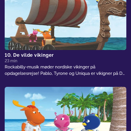
10. De vilde vikinger
23 min
Rockabilly-musik møder nordiske vikinger på
opdagelsesrejse! Pablo, Tyrone og Uniqua er vikigner på De
Syv Have. I deres søgen efter ukendt land støder de på den
vilde vind og en havfrue (Tasha med hale), som står i vejen
for dem. Vil de opdage ukendt land? Og hvis de gør, hvad
skal de så kalde det?