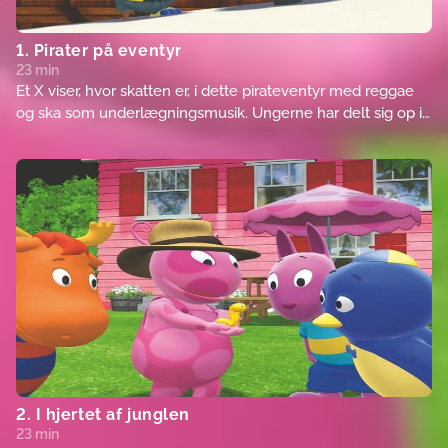
1. Pirater på eventyr
23 min
Et X viser, hvor skatten er, i dette pirateventyr med reggae
og ska som underlægningsmusik. Ungerne har delt sig op i
to hold og er sejlet ud på de syv have efter skatten. Hvem
finder den først? Og hvem går planken ud?
2. I hjertet af junglen
23 min