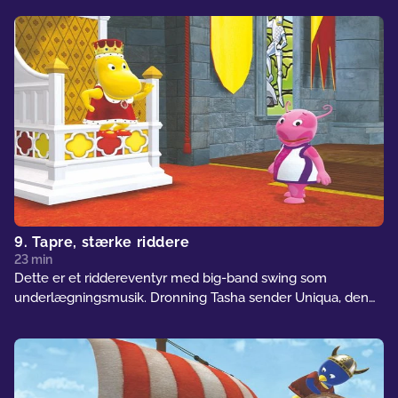
dyrebare gaver. Får prinsessen åbnet for Nilens vande? I
dette egypiske eventyr klinger ørkenen af Broadway
musical-toner.
9. Tapre, stærke riddere
23 min
Dette er et riddereventyr med big-band swing som
underlægningsmusik. Dronning Tasha sender Uniqua, den
tapre, lilla budbringer, gennem den disede skov for at bringe
kong Austin en besked på hans slot. Hvis det lykkes Uniqua
at komme forbi Elsdyret fra Disen (Tyrone) og Portens
Vogter (Pablo), bliver hun måske slået til ridder!