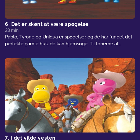
6. Det er skønt at være spøgelse
23 min
Pablo, Tyrone og Uniqua er spøgelser, og de har fundet det
perfekte gamle hus, de kan hjemsøge. Til tonerne af
20'ernes jazzmusik gør de sig både i svæveteknik,
uhyggelige lyde og andre frygtindgydende ting. Da en
intetanende person dukker op, kommer deres
skræmmefærdigheder på en prøve.
7. I det vilde vesten