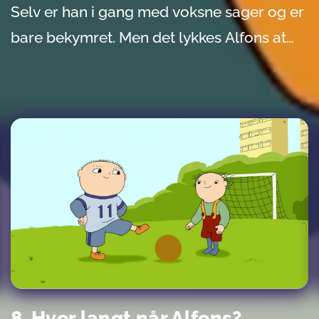
Selv er han i gang med voksne sager og er
bare bekymret. Men det lykkes Alfons at
lokke far med ud på vilde eventyr. Noget
som får far til at glemme alvoren for en tid
- og til og med til at finde løsningen på sine
bekymringer.
8. Hvor langt når Alfons?