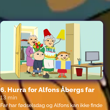
med alt muligt. Men det bliver ikke helt
som Alfons havde tænkt sig. Spirrevip "kan
selv" og vil slet ikke høre hyggelige
historier.
6. Hurra for Alfons Åbergs far
13 min
Far har fødselsdag og Alfons kan ikke finde