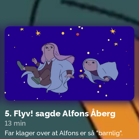
Alfons er stædig og nægter. Han vil kun
lege med katten Pusser. Og det bliver
faktisk katten, som til slut løser tvisten
mellem far og Alfons.
5. Flyv! sagde Alfons Åberg
13 min
Far klager over at Alfons er så "barnlig".