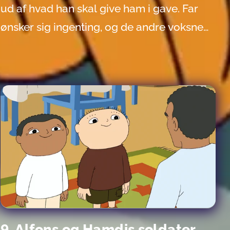
ud af hvad han skal give ham i gave. Far
ønsker sig ingenting, og de andre voksne
kan ikke hjælpe med nogen forslag. Men
Viktor og Mille hjælper Alfons med at fejre
fars fødselsdag på en både finurlig og
uforglemmelig måde.
9. Alfons og Hamdis soldater