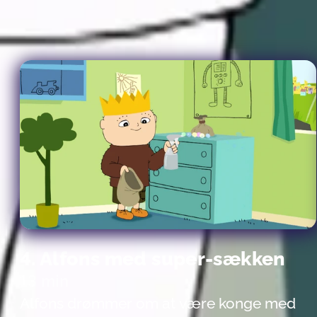
opfindsomhed bruger Alfons og Viktor i
stedet for helt almindelige ting i deres
fantasifulde leg. Tingene får usynlige
egenskaber som ingen kender til.
4. Alfons med super-sækken
13 min
Alfons drømmer om at være konge med