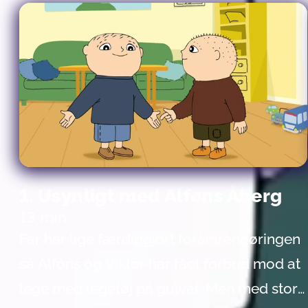
1. Usynligt med Alfons Åberg
13 min
Far har lige færdiggjort forårsrengøringen
så Alfons og Viktor har fået forbud mod at
lege med legetøj på gulvet. Men med stor