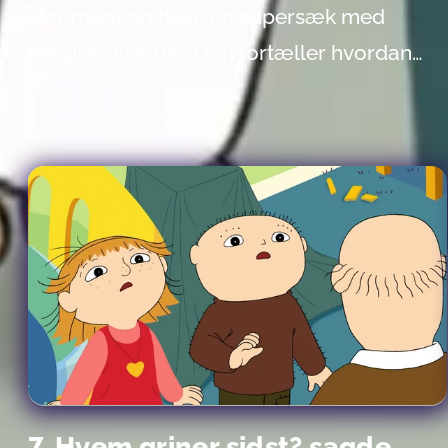
stor magt og have en supersæk med
magiske kræfter. Han fortæller hvordan
han har afværget en katastrofe og reddet
sit folk. Men undertiden er det vanskelligt
at skille drøm fra virkelighed - hvad han
har gjort og hvad han bare har fundet på?
7. Hvem griner sidst? sagde