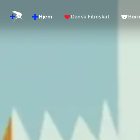
Hjem
Dansk Filmskat
Bør