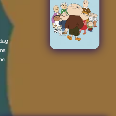
 dag
ons
ne.