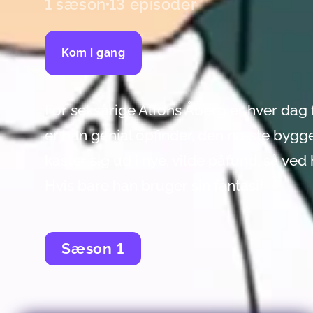
1 sæson
13 episoder
Kom i gang
For seksårige Alfons Åberg er hver dag 
er han genial opfinder, den næste bygge
kaster sig ud i nye, vilde påfund, så ved
Hvis bare han bruger sin fantasi!
Sæson
1