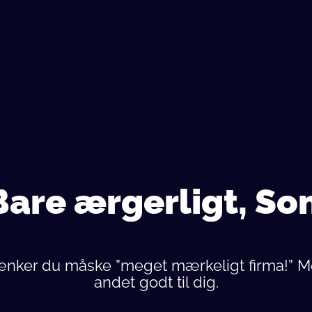
n
Bare ærgerligt, S
tænker du måske ”meget mærkeligt firma!” Me
andet godt til dig.