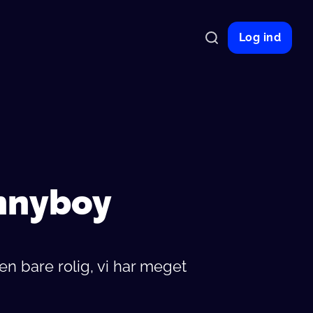
Log ind
onnyboy
n bare rolig, vi har meget