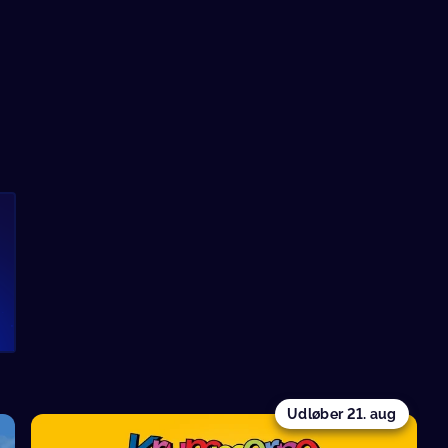
n
Udløber
21. aug