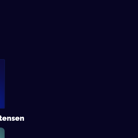
n
stensen