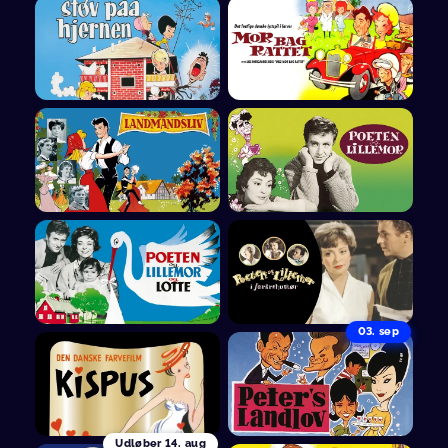
03. sep
Udløber
14. aug