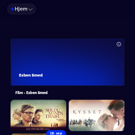
Hjem
Esben Smed
Film - Esben Smed
18. sep