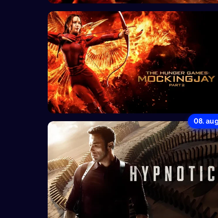
08. au