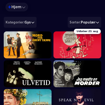
Hjem
Kategorier:
Gys
Sorter:
Populær
Udløber
23. aug