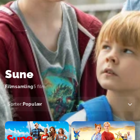
Sune
Filmsamling
5 film
Sorter:
Populær