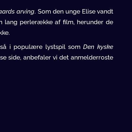
ards arving
. Som den unge Elise vandt
en lang perlerække af film, herunder de
kke.
gså i populære lystspil som
Den kyske
se side, anbefaler vi det anmelderroste
een
i fortællingen om Tove Ditlevsens
 sammen med?
st folkekære skuespillere. I
Min søsters
e
, og i de unge år i
Næsbygaards arving
å i flere af de elskede
Krummerne
-film,