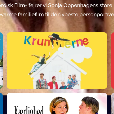
disk Film+ fejrer vi Sonja Oppenhagens store
evarme familiefilm til de dybeste personportræt