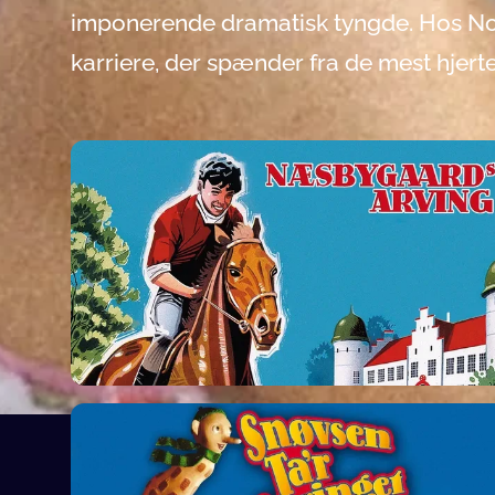
imponerende dramatisk tyngde. Hos Nor
karriere, der spænder fra de mest hjert