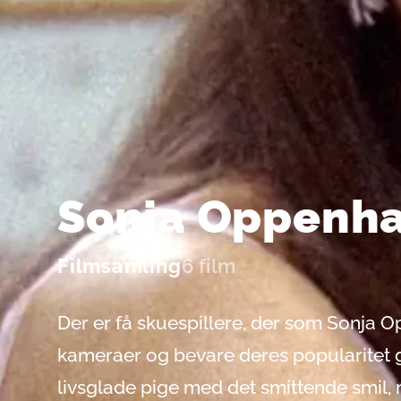
Sonja Oppenh
Filmsamling
6 film
Der er få skuespillere, der som Sonja 
kameraer og bevare deres popularitet g
livsglade pige med det smittende smil, 