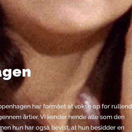
agen
Oppenhagen har formået at vokse op for rullen
ennem årtier. Vi kender hende alle som den
men hun har også bevist, at hun besidder en