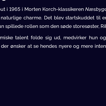
ut i 1965 i Morten Korch-klassikeren
Næsbyga
naturlige charme. Det blev startskuddet til 
n spillede rollen som den søde storesøster, Ri
miske talent folde sig ud, medvirker hun o
, der ønsker at se hendes nyere og mere inten
rer en stærk præstation over for
Paprika St
ar Sonja Oppenhagen spillet
gen delt lærredet med nogle af dansk films me
k samspil med den altid veloplagte
Axel Strøby
ungdomsidol,
Ole Neumann
. Hun medvirker ogs