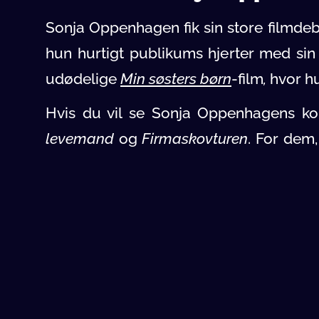
Sonja Oppenhagen fik sin store filmdeb
hun hurtigt publikums hjerter med sin 
udødelige
Min søsters børn
-film
,
hvor hu
Hvis du vil se Sonja Oppenhagens ko
levemand
og
Firmaskovturen
. For dem
drama
Toves værelse
, hvor hun leve
stormfulde liv.
Hvilke store stjerner h
Igennem sin karriere har Sonja Oppenha
børn
-filmene leverede hun et fantastis
spillede hun over for datidens store 