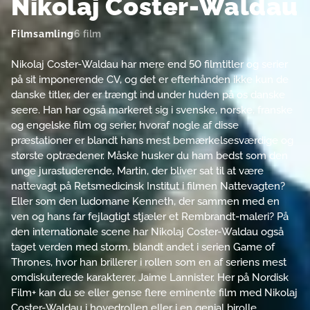
Nikolaj Coster-Waldau
Filmsamling
6 film
Nikolaj Coster-Waldau har mere end 50 filmtitler og serier
på sit imponerende CV, og det er efterhånden ikke kun de
danske titler, der er trængt ind under huden på os danske
seere. Han har også markeret sig i svenske, norske, franske
og engelske film og serier, hvoraf nogle af disse
præstationer er blandt hans mest bemærkelsesværdige og
største optrædener. Måske husker du ham bedst som den
unge jurastuderende, Martin, der bliver sat til at være
nattevagt på Retsmedicinsk Institut i filmen Nattevagten?
Eller som den ludomane Kenneth, der sammen med en
ven og hans far fejlagtigt stjæler et Rembrandt-maleri? På
den internationale scene har Nikolaj Coster-Waldau også
taget verden med storm, blandt andet i serien Game of
Thrones, hvor han brillerer i rollen som en af seriens mest
omdiskuterede karakterer, Jaime Lannister. Her på Nordisk
Film+ kan du se eller gense flere eminente film med Nikolaj
Coster-Waldau i hovedrollen eller i en genial birolle.