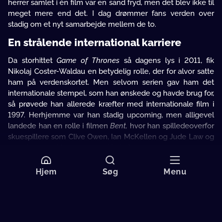
herrer samlet i én film var en sand fryd, men det blev ikke til
meget mere end det. I dag drømmer fans verden over
stadig om et nyt samarbejde mellem de to.
En strålende international karriere
Da storhittet
Game of Thrones
så dagens lys i 2011, fik
Nikolaj Coster-Waldau en betydelig rolle, der for alvor satte
ham på verdenskortet. Men selvom serien gav ham det
internationale stempel, som han ønskede og havde brug for,
så prøvede han allerede kræfter med internationale film i
1997. Herhjemme var han stadig upcoming, men alligevel
landede han en rolle i filmen
Bent,
hvor han spillede
overfor
skuespillere som Clive Owen, Ian McKellen og Jude Law og
rockstjernen Mick Jagger. Helt fra begyndelsen havde
Coster-Waldau ambitioner om at slå igennem på den
internationale scene, hvilket han også pænt udtrykte over
Hjem
Søg
Menu
for censorpanelet til sin optagelsesprøve på
skuespillerskolen i Aarhus.
Nærstuderer du Nikolaj Coster-Waldaus CV, finder du ikke
mange danske film. Til gengæld finder du et væld af