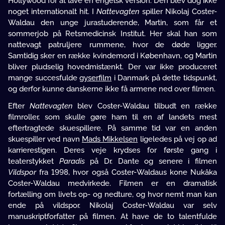
Hollywood for at lave en engelsk version. Den blev dog ikke
noget internationalt hit. I
Nattevagten
spiller Nikolaj Coster-
Waldau den unge jurastuderende, Martin, som får et
sommerjob på Retsmedicinsk Institut. Her skal han som
nattevagt patruljere rummene, hvor de døde ligger.
Samtidig sker en række kvindemord i København, og Martin
bliver pludselig hovedmistænkt. Der var ikke produceret
mange succesfulde
gyserfilm
i Danmark på dette tidspunkt,
og derfor kunne danskerne ikke få armene ned over filmen.
Efter
Nattevagten
blev Coster-Waldau tilbudt en række
filmroller, som skulle gøre ham til en af landets mest
eftertragtede skuespillere. På samme tid var en anden
skuespiller ved navn
Mads Mikkelsen
ligeledes på vej op ad
karrierestigen. Deres veje krydses for første gang i
teaterstykket
Paradis
på Dr. Dante og senere i filmen
Vildspor
fra 1998, hvor også Coster-Waldaus kone Nukâka
Coster-Waldau medvirkede. Filmen er en dramatisk
fortælling om livets op- og nedture, og hvor nemt man kan
ende på vildspor. Nikolaj Coster-Waldau var selv
manuskriptforfatter på filmen. At have de to talentfulde