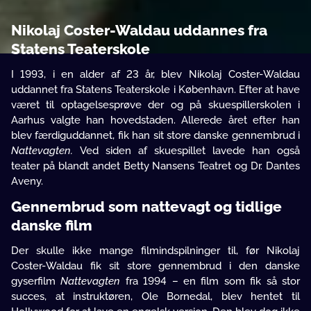
Nikolaj Coster-Waldau uddannes fra
Statens Teaterskole
I 1993, i en alder af 23 år, blev Nikolaj Coster-Waldau
uddannet fra Statens Teaterskole i København. Efter at have
været til optagelsesprøve der og på skuespillerskolen i
Aarhus valgte han hovedstaden. Allerede året efter han
blev færdiguddannet, fik han sit store danske gennembrud i
Nattevagten.
Ved siden af skuespillet lavede han også
teater på blandt andet Betty Nansens Teatret og Dr. Dantes
Aveny.
Gennembrud som nattevagt og tidlige
danske film
Der skulle ikke mange filmindspilninger til, før Nikolaj
Coster-Waldau fik sit store gennembrud i den danske
gyserfilm
Nattevagten
fra 1994 – en film som fik så stor
succes, at instruktøren, Ole Bornedal, blev hentet til