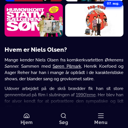
07. aug.
Hvem er Niels Olsen?
Mange kender Niels Olsen fra komikerkvartetten
Ørkenens
Sønner.
Sammen med
Søren Pilmark
, Henrik Koefoed og
Asger Reher har han i mange år optrådt i de karakteristiske
shows, der blander sang og grovkornet satire.
Udover arbejdet på de skrå brædder fik han sit store
gennembrud på film i slutningen af
1990’erne
. Her blev han
for alvor kendt for at portrættere den sympatiske og lidt
stilfærdige mand, som mange danskere kunne spejle sig i.
Det er netop denne evne til at spille helt almindelige
mennesker, der har gjort ham så populær.
Hjem
Søg
Menu