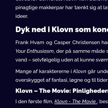
pinagtige makkerpar har tænkt sig at l
ideer.
Dyk ned i Klovn som kon
Frank Hvam og Casper Christensen har 
Your Enthusiasm
, der på samme måde s
vand – selvfølgelig uden at kunne svø
Mange af karaktererne i
Klovn
går under
overskygget af fantasi, løgne og til tid
Klovn – The Movie: Pinligheder
I den første film,
Klovn - The Movie
,
besl