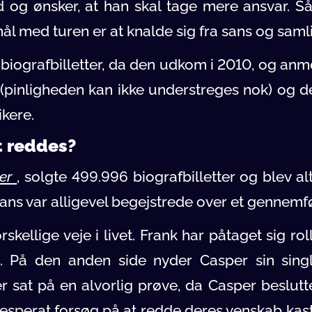
d og ønsker, at han skal tage mere ansvar. S
mål med turen er at knalde sig fra sans og saml
biografbilletter, da den udkom i 2010, og anm
å (pinligheden kan ikke understreges nok) og 
ikere.
t reddes?
er
, solgte 499.996 biografbilletter og blev a
fans var alligevel begejstrede over et gennem
rskellige veje i livet. Frank har påtaget sig r
t. På den anden side nyder Casper sin sing
r sat på en alvorlig prøve, da Casper beslutte
desperat forsøg på at redde deres venskab kast