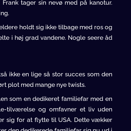
å Frank tager sin nevø med på kanotur.
ing.
eldere holdt sig ikke tilbage med ros og
delte i høj grad vandene. Nogle seere åd
ltså ikke en lige så stor succes som den
ført plot med mange nye twists.
ollen som en dedikeret familiefar med en
le-tilværelse og omfavner et liv uden
r sig for at flytte til USA. Dette vækker
er den dedikerede familiefar sig nu ud i