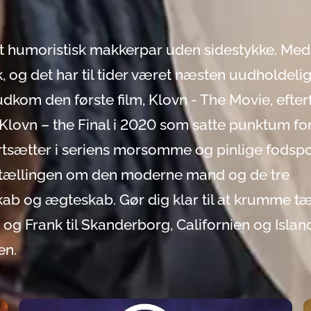
t humoristisk makkerpar uden sidestykke. Med
 og det har til tider været næsten uudholdelig
udkom den første film, Klovn - The Movie, efter
og Klovn – the Final i 2020 som satte punktum fo
ortsætter i seriens morsomme og pinlige fodspor
ortællingen om den moderne mand og de tre
nskab og ægteskab. Gør dig klar til at krumme t
og Frank til Skanderborg, Californien og Islan
en.