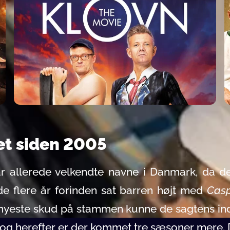
et siden 2005
 allerede velkendte navne i Danmark, da de
e flere år forinden sat barren højt med
Casp
et nyeste skud på stammen kunne de sagtens ind
 og herefter er der kommet tre sæsoner mere. 