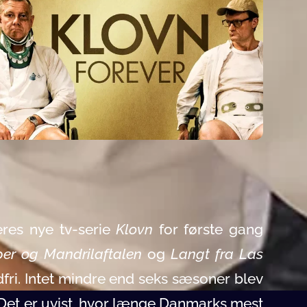
res nye tv-serie
Klovn
for første gang
er og Mandrilaftalen
og
Langt fra Las
fri. Intet mindre end seks sæsoner blev
Det er uvist, hvor længe Danmarks mest