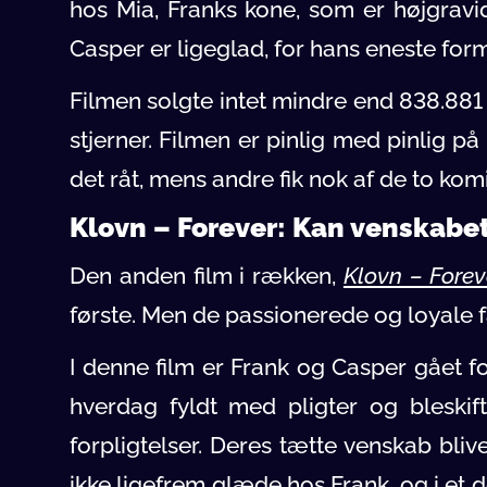
hos Mia, Franks kone, som er højgravi
Casper er ligeglad, for hans eneste for
Filmen solgte intet mindre end 838.881 
stjerner. Filmen er pinlig med pinlig p
det råt, mens andre fik nok af de to kom
Klovn – Forever: Kan venskabe
Den anden film i rækken,
Klovn – Forev
første. Men de passionerede og loyale 
I denne film er Frank og Casper gået fo
hverdag fyldt med pligter og bleskif
forpligtelser. Deres tætte venskab blive
ikke ligefrem glæde hos Frank, og i et 