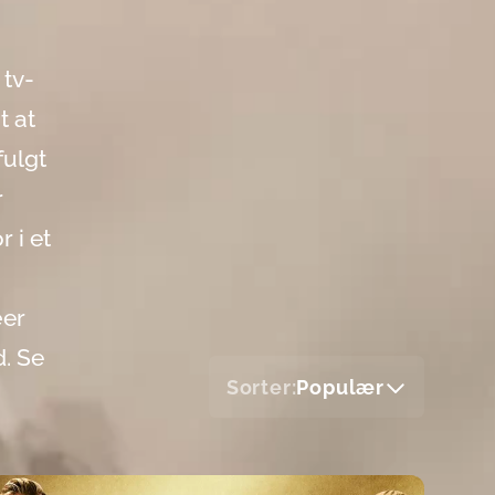
 tv-
t at
fulgt
r
 i et
æer
d. Se
Sorter:
Populær