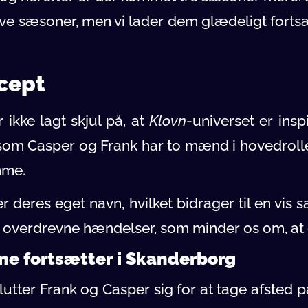
ave sæsoner, men vi lader dem glædeligt forts
cept
ikke lagt skjul på, at
Klovn
-universet er ins
om Casper og Frank har to mænd i hovedrolle
mme.
 deres eget navn, hvilket bidrager til en vis
er overdrevne hændelser, som minder os om, at d
ne fortsætter i Skanderborg
utter Frank og Casper sig for at tage afsted på