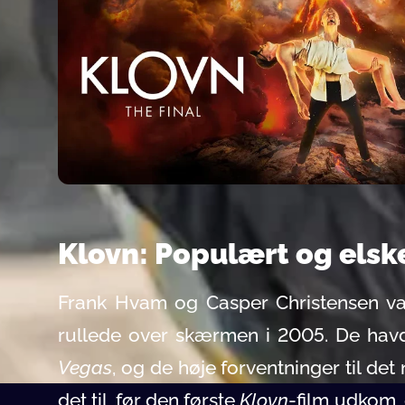
Klovn: Populært og elsk
Frank Hvam og Casper Christensen var
rullede over skærmen i 2005. De havd
Vegas
, og de høje forventninger til d
det til, før den første
Klovn
-film udkom,