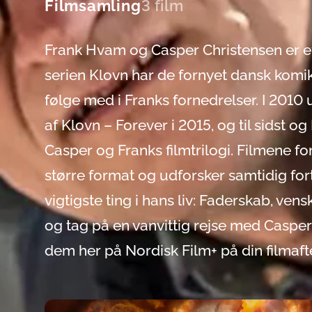
Filmsamling
3 film
Frank Hvam og Casper Christensen er e
serien Klovn har de fornyet dansk komik,
følge med i Franks fornedrelser. I 2010 
af Klovn – Forever i 2015, og til sidst 
Casper og Franks filmtrilogi. Filmene f
større format og udforsker samtidig f
vigtigste ting i hans liv: Faderskab, ve
og tag på en vanvittig rejse med Casper 
dem her på Nordisk Film+ på din filmaft