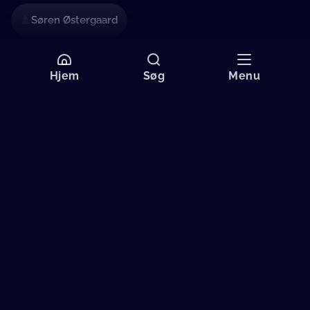
Søren Østergaard
Mere information
Hjem
Søg
Menu
Sprog
Dansk
Undertekster
Dansk
Originaltitel
ZIRKUS NEMO (2011)
Format
SD
Aldersgrænse
11 år