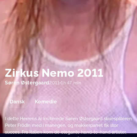
Zirkus Nemo 2011
Søren Østergaard
2011
1h 47 min
Dansk
Komedie
I dette Herrens år inviterede Søren Østergaard skuespilleren
Peter Frödin med i manegen, og makkerparret fik stor
succes. Fra Italien kom de elegante hand-to-hand artister,