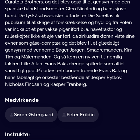
Curatola Brothers, og det blev også til et gensyn med den
spanske håndstandsmester Glen Nicolodi og hans sjove
hund. De tysk/schweiziske luftartister Die Sorellas fik
publikum til at skrige af forskrækkelse og fryd, og fra Polen
var indkaldt et par vakse piger iført bl.a. havetraktor og
rulleskøjter. Ikke et øje var tørt, da zirkusdirektøren viste sine
evner som gåse-domptør, og det blev til et glædeligt
gensyn med vennerne Bager Jørgen, Smadremanden, Kim
Tim og Målermanden. Og så kom en ny ven til, nemlig
fakiren Lille Allan. Frans Baks drenge spillede som altid
vanvittigt godt.På orkestertribunen tronede Frans Bak og
hans fabelagtige orkester bestående af Jesper Rytkov,
Nicholas Findsen og Kasper Tranberg.
Medvirkende
Søren Østergaard
Peter Frödin
Instruktør