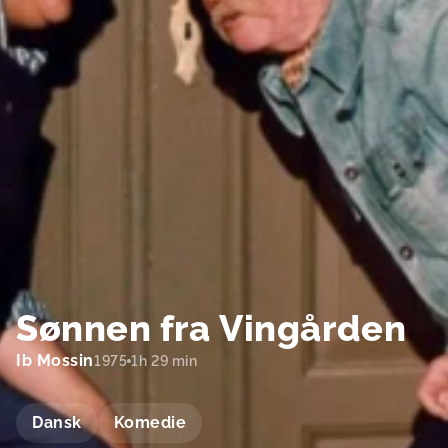
Sønnen fra Vingården
Ib Mossin
1975
1h 29 min
Dansk
Komedie