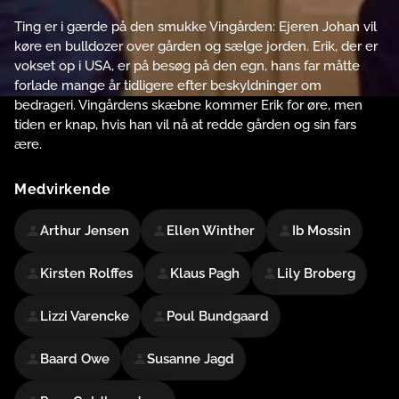
Ting er i gærde på den smukke Vingården: Ejeren Johan vil
køre en bulldozer over gården og sælge jorden. Erik, der er
vokset op i USA, er på besøg på den egn, hans far måtte
forlade mange år tidligere efter beskyldninger om
bedrageri. Vingårdens skæbne kommer Erik for øre, men
tiden er knap, hvis han vil nå at redde gården og sin fars
ære.
Medvirkende
Arthur Jensen
Ellen Winther
Ib Mossin
Kirsten Rolffes
Klaus Pagh
Lily Broberg
Lizzi Varencke
Poul Bundgaard
Baard Owe
Susanne Jagd