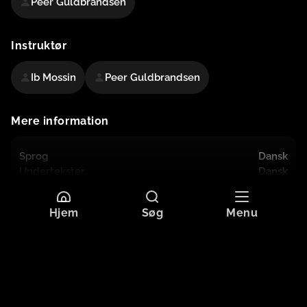
Peer Guldbrandsen
Instruktør
Ib Mossin
Peer Guldbrandsen
Mere information
Sprog
Dansk
Undertekster
Dansk
Originaltitel
SØNNEN FRA VINGÅRDEN
Format
HD
Hjem
Søg
Menu
Aldersgrænse
Tilladt for alle
Ekstramateriale