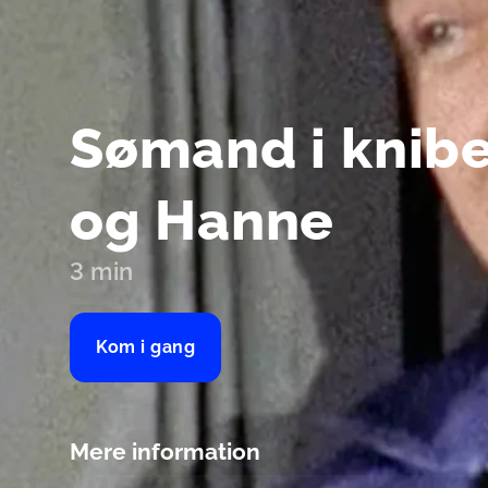
Sømand i knibe
og Hanne
3 min
Kom i gang
Mere information