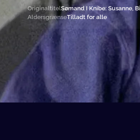
Originaltitel
Sømand I Knibe: Susanne, B
Aldersgrænse
Tilladt for alle