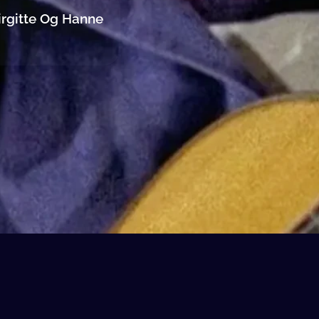
irgitte Og Hanne
Vilkår
Privatlivspoliti