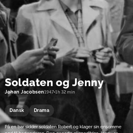
Soldaten og Jenny
Johan Jacobsen
1947
1h 32 min
Dansk
Drama
På en bar sidder soldaten Robert og klager sin ensomme