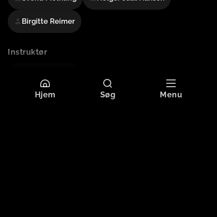
Birgitte Reimer
Instruktør
Johan Jacobsen
Hjem
Søg
Menu
Mere information
Sprog
Dansk
Undertekster
Dansk
Originaltitel
SOLDATEN OG JENNY
Format
HD
Aldersgrænse
Tilladt for alle