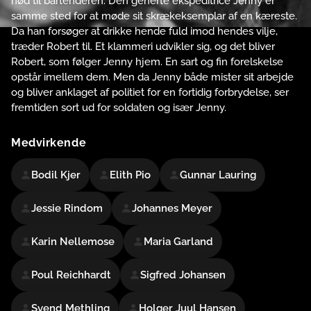
nød til bartenderen. Den generte ekspeditrice Jenny er
samme sted for at møde sit skrækeksemplar af en kæreste.
Da han forsøger at drikke hende fuld imod hendes vilje,
træder Robert til. Et klammeri udvikler sig, og det bliver
Robert, som følger Jenny hjem. En sart og fin forelskelse
opstår imellem dem. Men da Jenny både mister sit arbejde
og bliver anklaget af politiet for en fortidig forbrydelse, ser
fremtiden sort ud for soldaten og især Jenny.
Medvirkende
Bodil Kjer
Elith Pio
Gunnar Lauring
Jessie Rindom
Johannes Meyer
Karin Nellemose
Maria Garland
Poul Reichhardt
Sigfred Johansen
Svend Methling
Holger Juul Hansen