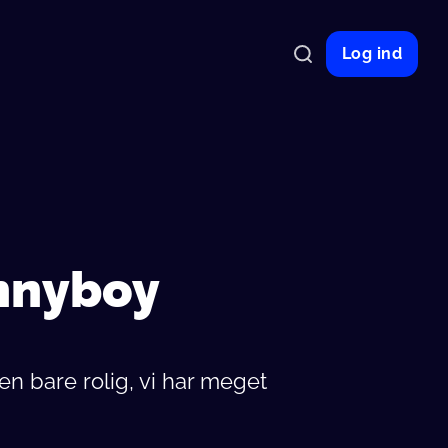
Log ind
onnyboy
n bare rolig, vi har meget