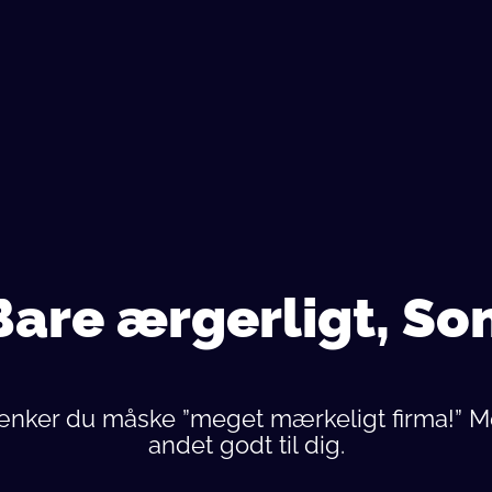
n
Bare ærgerligt, S
tænker du måske ”meget mærkeligt firma!” Me
andet godt til dig.